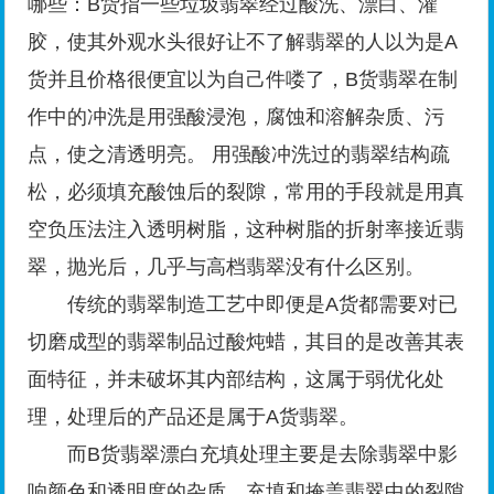
哪些：B货指一些垃圾翡翠经过酸洗、漂白、灌
胶，使其外观水头很好让不了解翡翠的人以为是A
货并且价格很便宜以为自己件喽了，B货翡翠在制
作中的冲洗是用强酸浸泡，腐蚀和溶解杂质、污
点，使之清透明亮。 用强酸冲洗过的翡翠结构疏
松，必须填充酸蚀后的裂隙，常用的手段就是用真
空负压法注入透明树脂，这种树脂的折射率接近翡
翠，抛光后，几乎与高档翡翠没有什么区别。
传统的翡翠制造工艺中即便是A货都需要对已
切磨成型的翡翠制品过酸炖蜡，其目的是改善其表
面特征，并未破坏其内部结构，这属于弱优化处
理，处理后的产品还是属于A货翡翠。
而B货翡翠漂白充填处理主要是去除翡翠中影
响颜色和透明度的杂质，充填和掩盖翡翠中的裂隙