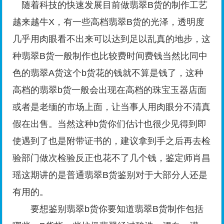
随着科技的快速发展目前做翡翠B货的制作工艺
越来越牛X，有一些高档翡翠B货的光泽，透明度
几乎用肉眼看不出来可以达到足以乱真的地步，这
种翡翠B货一般制作也比较费时间费钱当然比同中
色的翡翠A货这个b货花的钱就不算是钱了，这种
高档的翡翠b货一般会出现在高档的珠宝玉器店面
或者是老缅的市场上面，让当事人用肉眼分不清真
假在出售。当然这种b货你们估计也很少见得到即
使遇到了也是附带证书的，建议拿到手之后再去检
验部门做次检验反正也花不了几个钱，鉴定师肖昌
瑶这期讲的是普通翡翠B货鉴别对于大部分人还是
有用的。
要想鉴别翡翠b货你要知道翡翠B货制作包括