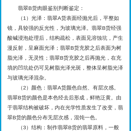
翡翠B货肉眼鉴别判断鉴定：
（1）光泽：翡翠A货表面经抛光后，平整如
镜，具较强的反光性，为玻璃光泽。翡翠B货经强
酸碱浸泡处理后，结构疏松，表面见溶蚀坑，产生
漫反射，呈麻面光泽；翡翠B货充胶之后表面为树
脂光泽，无灵性；翡翠B货充胶之后再抛光，在充
填的凹坑处仍可见树脂光泽光斑，整体呈树脂光泽
与玻璃光泽混杂。
（2）颜色：翡翠A货颜色自然、有层次感。
翡翠B货的颜色是本色经去后形成，鲜艳泛黄。由
于翡翠结构被破坏，内在光学性质发生了改变，翡
翠B货的颜色分布无层次感，混饨一色。
（3）结构：制作翡翠B货的翡翠原料，一般