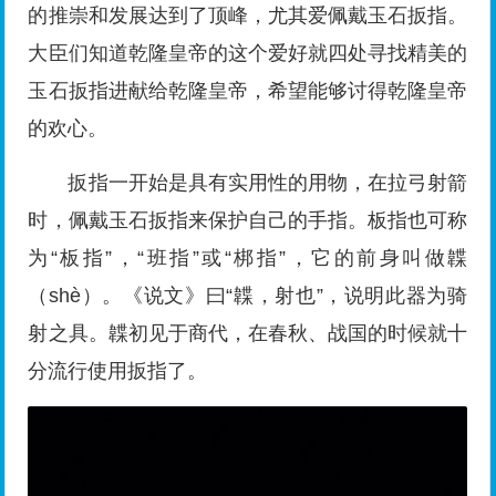
的推崇和发展达到了顶峰，尤其爱佩戴玉石扳指。
大臣们知道乾隆皇帝的这个爱好就四处寻找精美的
玉石扳指进献给乾隆皇帝，希望能够讨得乾隆皇帝
的欢心。
扳指一开始是具有实用性的用物，在拉弓射箭
时，佩戴玉石扳指来保护自己的手指。板指也可称
为“板指”，“班指”或“梆指”，它的前身叫做韘
（shè）。《说文》曰“韘，射也”，说明此器为骑
射之具。韘初见于商代，在春秋、战国的时候就十
分流行使用扳指了。