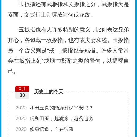
玉扳指还有武板指和文扳指之分，武扳指为是
素面，文扳指上则琢成诗句或花纹。
玉扳指也有人许多特别的意义，比如表达兄弟
齐心，各佩戴一枚扳指，也有表夫妻和睦。玉扳指
另一个含义则是“戒”，扳指也是戒指。许多人常常
会在扳指上刻“戒烟”“戒酒”之类的警句，以提醒自
己。
3 月
历史上的今天
30
2020
和田玉真的能辟邪保平安吗？
2020
玩和田玉，越犹豫，越贫越穷
2020
修身悟道，自在逍遥