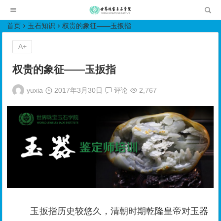
世界珠宝玉石学院培训中心
首页
玉石知识
权贵的象征——玉扳指
A+
权贵的象征——玉扳指
yuxia
2017年3月30日
评论
2,767
玉扳指历史较悠久，清朝时期乾隆皇帝对玉器