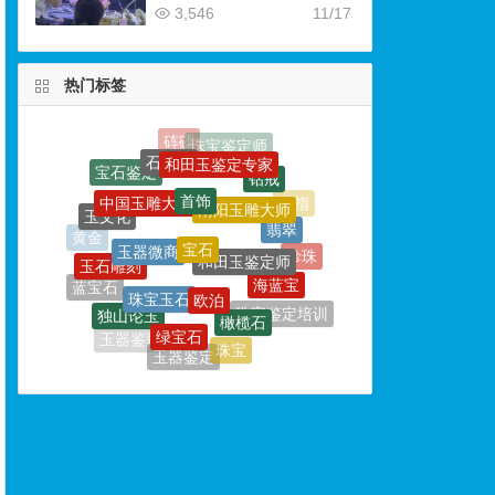
3,546
11/17
热门标签
和田玉鉴定专家
石榴石
首饰
钻戒
中国玉雕大师
南阳玉雕大师
玉文化
宝石
翡翠
玉器微商
和田玉鉴定师
黄金
玉石雕刻
珍珠
欧泊
海蓝宝
珠宝玉石
蓝宝石
独山论玉
橄榄石
宝格丽
珠宝鉴定培训
绿宝石
红纹石
玉器鉴别
珠宝
玉器鉴定
卡地亚
玉雕大师
珠宝鉴定学校