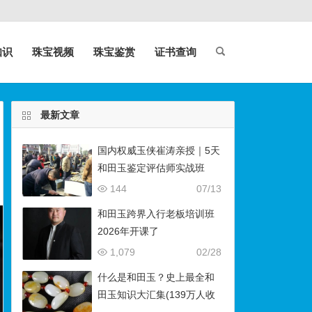
知识
珠宝视频
珠宝鉴赏
证书查询
最新文章
国内权威玉侠崔涛亲授｜5天
和田玉鉴定评估师实战班
（石佛寺9月开班）
144
07/13
和田玉跨界入行老板培训班
2026年开课了
1,079
02/28
什么是和田玉？史上最全和
田玉知识大汇集(139万人收