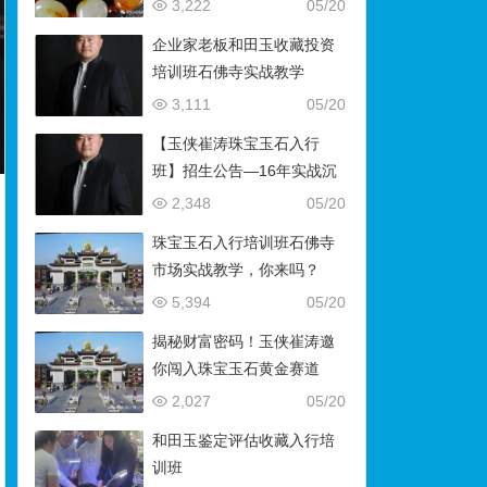
藏）
3,222
05/20
企业家老板和田玉收藏投资
培训班石佛寺实战教学
3,111
05/20
【玉侠崔涛珠宝玉石入行
班】招生公告—16年实战沉
淀，助你叩开财富与传承之
2,348
05/20
门
珠宝玉石入行培训班石佛寺
市场实战教学，你来吗？
5,394
05/20
揭秘财富密码！玉侠崔涛邀
你闯入珠宝玉石黄金赛道
2,027
05/20
和田玉鉴定评估收藏入行培
训班