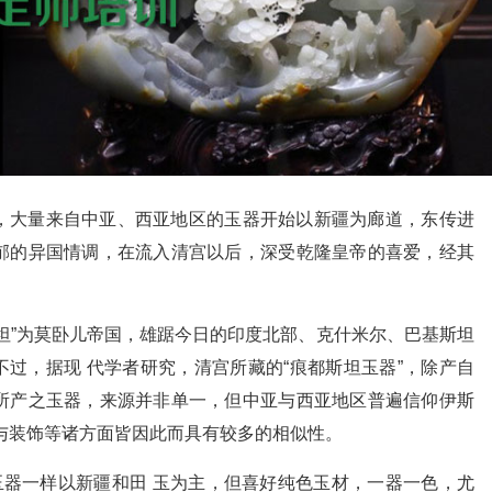
，大量来自中亚、西亚地区的玉器开始以新疆为廊道，东传进
郁的异国情调，在流入清宫以后，深受乾隆皇帝的喜爱，经其
坦”为莫卧儿帝国，雄踞今日的印度北部、克什米尔、巴基斯坦
不过，据现 代学者研究，清宫所藏的“痕都斯坦玉器”，除产自
所产之玉器，来源并非单一，但中亚与西亚地区普遍信仰伊斯
与装饰等诸方面皆因此而具有较多的相似性。
玉器一样以新疆和田 玉为主，但喜好纯色玉材，一器一色，尤