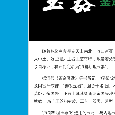
随着乾隆皇帝平定天山南北，收归新疆
入中土。这些域外玉器工艺奇特，散发着浓
亲自考证，将它们定名为“痕都斯坦玉器”。
据清代《茶余客话》等书所记，“痕都斯
及阿富汗东部，“善攻玉器”，遍货于各 国。
莫卧儿帝国外，还有土耳其奥斯曼帝国等地
兰教， 所产玉器的材质、工艺、器类、造型
“痕都斯坦玉器”所选用的玉材，与内地