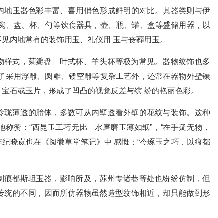
内地玉器色彩丰富、喜用俏色形成鲜明的对比。其器类则与伊
有碗、盘、杯、勺等饮食器具，壶、瓶、罐、盒等盛储用器，以
见内地常有的装饰用玉、礼仪用 玉与丧葬用玉。
物样式，菊瓣盘、叶式杯、羊头杯等极为常见。器物纹饰也多
除了采用浮雕、圆雕、镂空雕等复杂工艺外，还常在器物外壁镶
宝石或玉片，形成了凹凸的视觉反差与缤 纷的艳丽色彩。
玲珑薄透的胎体，多数可从内壁透看外壁的花纹与装饰。这种
地称赞：“西昆玉工巧无比，水磨磨玉薄如纸”，“在手疑无物，
连纪晓岚也在《阅微草堂笔记》中 感慨：“今琢玉之巧，以痕都
制痕都斯坦玉器，影响所及，苏州专诸巷等处也纷纷仿制，但
传统的不同，因而所仿器物虽然造型纹饰相近，却只能做到形