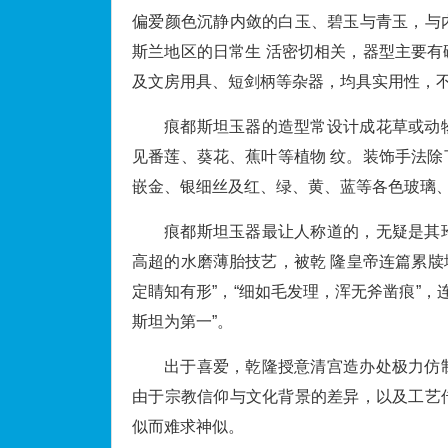
偏爱颜色沉静内敛的白玉、碧玉与青玉，与
斯兰地区的日常生 活密切相关，器型主要
及文房用具、短剑柄等杂器，均具实用性，不
痕都斯坦玉器的造型常设计成花草或动
见番莲、葵花、蕉叶等植物 纹。装饰手法
嵌金、银细丝及红、绿、黄、蓝等各色玻璃、
痕都斯坦玉器最让人称道的，无疑是其
高超的水磨薄胎技艺，被乾 隆皇帝连篇累牍
定睛知有形”，“细如毛发理，浑无斧凿痕”，
斯坦为第一”。
出于喜爱，乾隆授意清宫造办处极力仿
由于宗教信仰与文化背景的差异，以及工艺
似而难求神似。