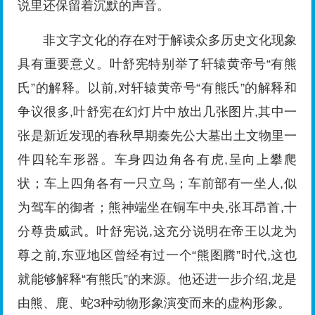
说里还保留着沉默的声音。
非文字文化的存在对于解读众多历史文化现象
具有重要意义。叶舒宪特别举了轩辕黄帝号“有熊
氏”的解释。以前,对轩辕黄帝号“有熊氏”的解释和
争议很多,叶舒宪在幻灯片中放出几张图片,其中一
张是新近发现的春秋早期秦先公大墓出土文物里一
件四轮车形器。车身四边角各有虎,呈向上攀爬
状；车上四角各有一只立鸟；车前部有一坐人,似
为驾车的御者；熊神端坐在铜车中央,张耳昂首,十
分尊贵威武。叶舒宪说,这充分说明在帝王以龙为
尊之前,东亚地区曾经有过一个“熊图腾”时代,这也
就能够解释“有熊氏”的来源。他还进一步介绍,龙是
由熊、鹿、蛇3种动物形象演变而来的虚构形象。