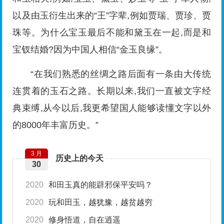
以及由玉衍生出来的“王”字辈,例如贾瑞、贾珍、贾
珠等。为什么宝玉最后不能和黛玉在一起,而是和
宝钗结婚?因为中国人相信“金玉良缘”。
“在我们熟悉的丝绸之路后面有一条由大传统
连贯着的玉石之路。长期以来,我们一直被文字经
典束缚,从今以后,我更希望国人能够读懂文字以外
的8000年丰富历史。”
3 月
历史上的今天
30
2020
和田玉真的能辟邪保平安吗？
2020
玩和田玉，越犹豫，越贫越穷
2020
修身悟道，自在逍遥