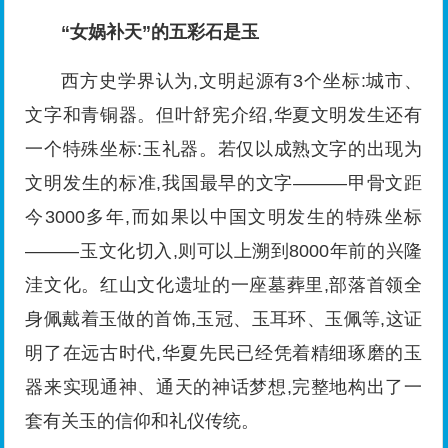
“女娲补天”的五彩石是玉
西方史学界认为,文明起源有3个坐标:城市、
文字和青铜器。但叶舒宪介绍,华夏文明发生还有
一个特殊坐标:玉礼器。若仅以成熟文字的出现为
文明发生的标准,我国最早的文字———甲骨文距
今3000多年,而如果以中国文明发生的特殊坐标
———玉文化切入,则可以上溯到8000年前的兴隆
洼文化。红山文化遗址的一座墓葬里,部落首领全
身佩戴着玉做的首饰,玉冠、玉耳环、玉佩等,这证
明了在远古时代,华夏先民已经凭着精细琢磨的玉
器来实现通神、通天的神话梦想,完整地构出了一
套有关玉的信仰和礼仪传统。