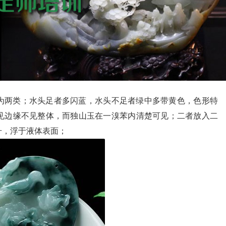
为两类；水头足者多闪蓝，水头不足者绿中多带黄色，色形特
见边缘不见整体，而独山玉在一溴苯内清楚可见；二者放入二
升，浮于液体表面；