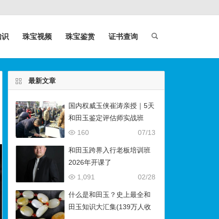
知识
珠宝视频
珠宝鉴赏
证书查询
最新文章
国内权威玉侠崔涛亲授｜5天
和田玉鉴定评估师实战班
（石佛寺9月开班）
160
07/13
和田玉跨界入行老板培训班
2026年开课了
1,091
02/28
什么是和田玉？史上最全和
田玉知识大汇集(139万人收