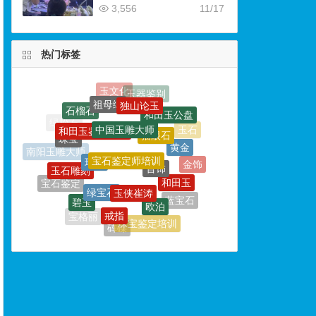
3,556
11/17
热门标签
祖母绿
独山论玉
中国玉雕大师
和田玉公盘
和田玉鉴定专家
猫眼石
珠宝
宝石鉴定师培训
黄金
玛瑙
首饰
南阳玉雕大师
玉石雕刻
金饰
和田玉
玉侠崔涛
绿宝石
宝石鉴定
碧玉
欧泊
和田玉收藏
蓝宝石
戒指
钻石
宝格丽
珠宝鉴定培训
砗磲
玉雕大师
珠宝鉴定学校
钻戒