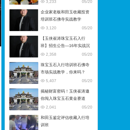
藏）
3,233
05/20
企业家老板和田玉收藏投资
培训班石佛寺实战教学
3,120
05/20
【玉侠崔涛珠宝玉石入行
班】招生公告—16年实战沉
淀，助你叩开财富与传承之
2,358
05/20
门
珠宝玉石入行培训班石佛寺
市场实战教学，你来吗？
5,407
05/20
揭秘财富密码！玉侠崔涛邀
你闯入珠宝玉石黄金赛道
2,041
05/20
和田玉鉴定评估收藏入行培
训班