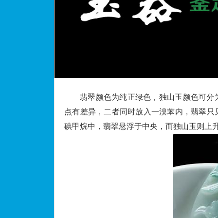
翡翠颜色为纯正绿色，独山玉颜色可分
点有差异，二者同时放入一溴苯内，翡翠只
碘甲烷中，翡翠悬浮于中央，而独山玉则上