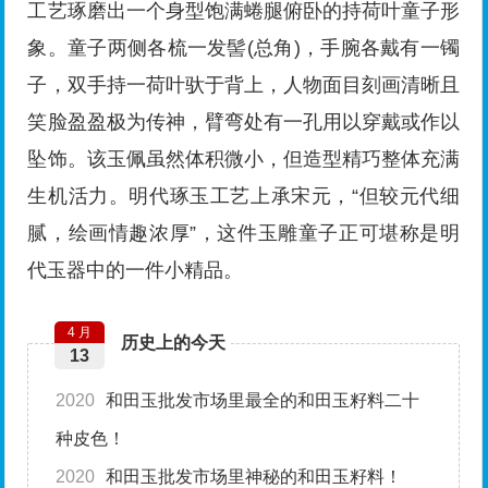
工艺琢磨出一个身型饱满蜷腿俯卧的持荷叶童子形
象。童子两侧各梳一发髻(总角)，手腕各戴有一镯
子，双手持一荷叶驮于背上，人物面目刻画清晰且
笑脸盈盈极为传神，臂弯处有一孔用以穿戴或作以
坠饰。该玉佩虽然体积微小，但造型精巧整体充满
生机活力。明代琢玉工艺上承宋元，“但较元代细
腻，绘画情趣浓厚”，这件玉雕童子正可堪称是明
代玉器中的一件小精品。
4 月
历史上的今天
13
2020
和田玉批发市场里最全的和田玉籽料二十
种皮色！
2020
和田玉批发市场里神秘的和田玉籽料！