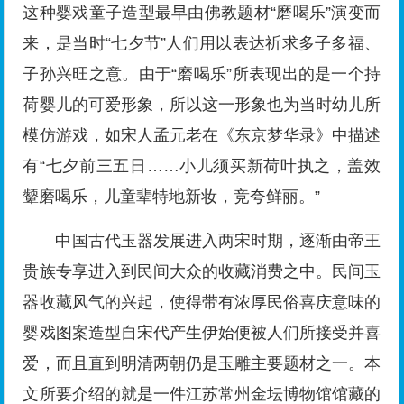
这种婴戏童子造型最早由佛教题材“磨喝乐”演变而
来，是当时“七夕节”人们用以表达祈求多子多福、
子孙兴旺之意。由于“磨喝乐”所表现出的是一个持
荷婴儿的可爱形象，所以这一形象也为当时幼儿所
模仿游戏，如宋人孟元老在《东京梦华录》中描述
有“七夕前三五日……小儿须买新荷叶执之，盖效
颦磨喝乐，儿童辈特地新妆，竞夸鲜丽。”
中国古代玉器发展进入两宋时期，逐渐由帝王
贵族专享进入到民间大众的收藏消费之中。民间玉
器收藏风气的兴起，使得带有浓厚民俗喜庆意味的
婴戏图案造型自宋代产生伊始便被人们所接受并喜
爱，而且直到明清两朝仍是玉雕主要题材之一。本
文所要介绍的就是一件江苏常州金坛博物馆馆藏的