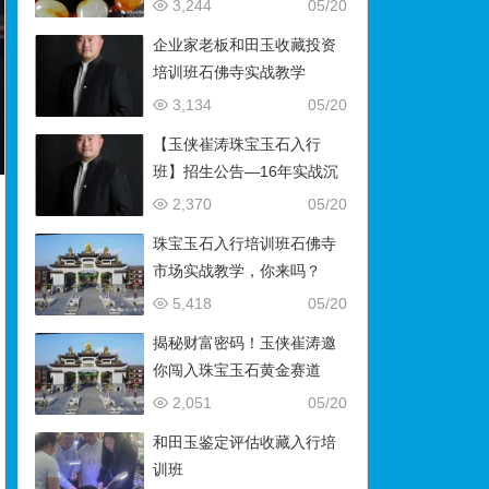
藏）
3,244
05/20
企业家老板和田玉收藏投资
培训班石佛寺实战教学
3,134
05/20
【玉侠崔涛珠宝玉石入行
班】招生公告—16年实战沉
淀，助你叩开财富与传承之
2,370
05/20
门
珠宝玉石入行培训班石佛寺
市场实战教学，你来吗？
5,418
05/20
揭秘财富密码！玉侠崔涛邀
你闯入珠宝玉石黄金赛道
2,051
05/20
和田玉鉴定评估收藏入行培
训班