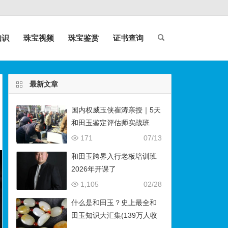
知识
珠宝视频
珠宝鉴赏
证书查询
最新文章
国内权威玉侠崔涛亲授｜5天
和田玉鉴定评估师实战班
（石佛寺9月开班）
171
07/13
和田玉跨界入行老板培训班
2026年开课了
1,105
02/28
什么是和田玉？史上最全和
田玉知识大汇集(139万人收