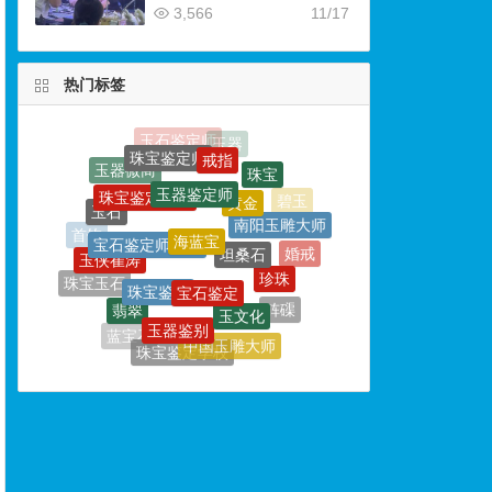
3,566
11/17
热门标签
戒指
珠宝鉴定师
玉器鉴定师
珠宝鉴定培训
黄金
海蓝宝
玉石
宝石鉴定师培训
南阳玉雕大师
坦桑石
玉侠崔涛
首饰
宝石鉴定
珠宝鉴定
婚戒
珍珠
珠宝玉石
玉文化
翡翠
玉器鉴别
和田玉收藏
砗磲
石榴石
中国玉雕大师
蓝宝石
珠宝鉴定学校
和田玉鉴定师
猫眼石
卡地亚
碧玺