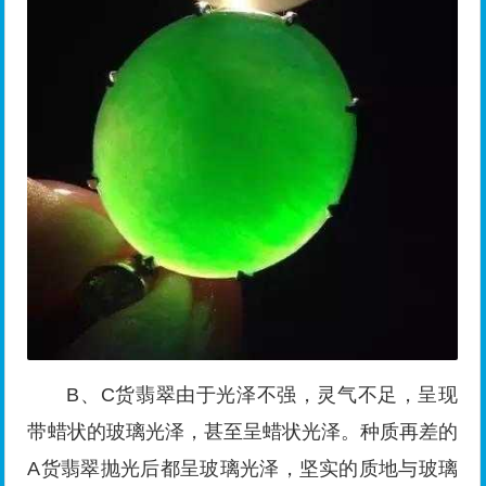
B、C货翡翠由于光泽不强，灵气不足，呈现
带蜡状的玻璃光泽，甚至呈蜡状光泽。种质再差的
A货翡翠抛光后都呈玻璃光泽，坚实的质地与玻璃