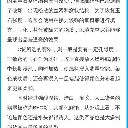
的翡翠石整体结构没有改变，但微细结构已经遭到
了破坏，出现松散的丝网和窝状结构。为了恢复玉
石强度，通常会使用粘接力较强的氧树脂进行填
充、固化，替代被除去的物质，以填充空隙并能够
呈现出晶莹透亮的效果。
C货所选的翡翠，则一般是要有一定孔隙度，
非致密的玉石作为基础，随后直接放入燃料或颜料
中长期浸泡，同时加热，使燃料浸入翡翠空隙。染
色成功后，还会再浸入一层蜡脂使得颜色分布看起
来更加柔和。
同时经过强酸腐蚀、漂白、灌胶、人工染色的
翡翠被称为B+C货，其颜色鲜艳，从外观上看，不
论是颜色还是水头都很诱人。这类产品也是大多制
假货品中最多见的类型。