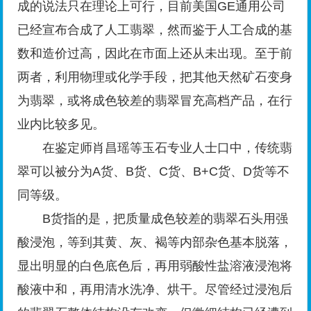
成的说法只在理论上可行，目前美国GE通用公司
已经宣布合成了人工翡翠，然而鉴于人工合成的基
数和造价过高，因此在市面上还从未出现。至于前
两者，利用物理或化学手段，把其他天然矿石变身
为翡翠，或将成色较差的翡翠冒充高档产品，在行
业内比较多见。
在鉴定师肖昌瑶等玉石专业人士口中，传统翡
翠可以被分为A货、B货、C货、B+C货、D货等不
同等级。
B货指的是，把质量成色较差的翡翠石头用强
酸浸泡，等到其黄、灰、褐等内部杂色基本脱落，
显出明显的白色底色后，再用弱酸性盐溶液浸泡将
酸液中和，再用清水洗净、烘干。尽管经过浸泡后