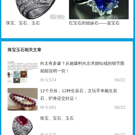
珠宝、宝石、玉石
红宝石的姐妹石——蓝宝石
珠宝玉石相关文章
向太有多壕？从她爆料向左求婚钻戒的细节图
就能说明一切！
5,574
06/22
12个月份，12种生辰石，文玩手串戴生辰
石，护身还交好运！
6,681
06/22
珠宝、宝石、玉石
6,670
06/27