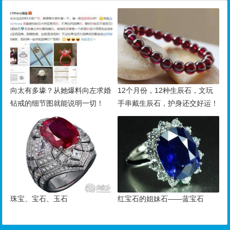
向太有多壕？从她爆料向左求婚
12个月份，12种生辰石，文玩
钻戒的细节图就能说明一切！
手串戴生辰石，护身还交好运！
珠宝、宝石、玉石
红宝石的姐妹石——蓝宝石