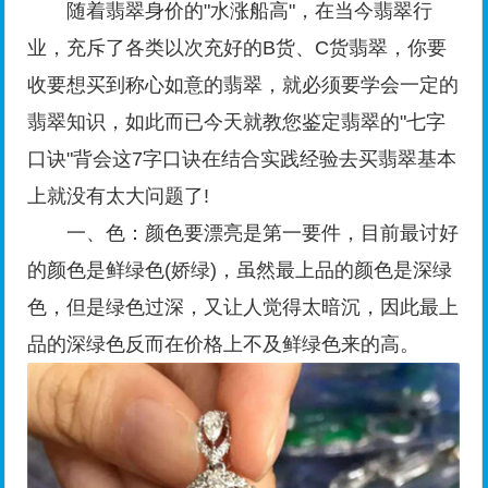
随着翡翠身价的"水涨船高"，在当今翡翠行
业，充斥了各类以次充好的B货、C货翡翠，你要
收要想买到称心如意的翡翠，就必须要学会一定的
翡翠知识，如此而已今天就教您鉴定翡翠的"七字
口诀"背会这7字口诀在结合实践经验去买翡翠基本
上就没有太大问题了!
一、色：颜色要漂亮是第一要件，目前最讨好
的颜色是鲜绿色(娇绿)，虽然最上品的颜色是深绿
色，但是绿色过深，又让人觉得太暗沉，因此最上
品的深绿色反而在价格上不及鲜绿色来的高。