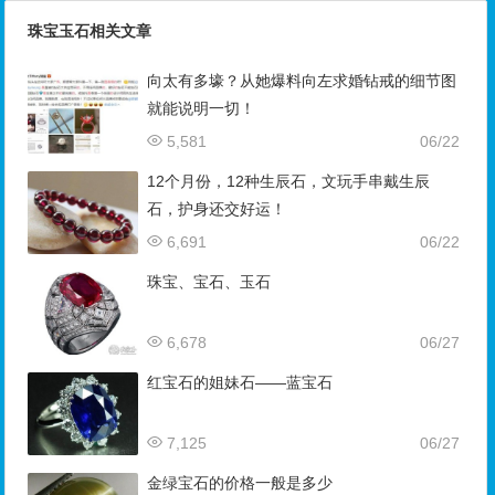
珠宝玉石相关文章
向太有多壕？从她爆料向左求婚钻戒的细节图
就能说明一切！
5,581
06/22
12个月份，12种生辰石，文玩手串戴生辰
石，护身还交好运！
6,691
06/22
珠宝、宝石、玉石
6,678
06/27
红宝石的姐妹石——蓝宝石
7,125
06/27
金绿宝石的价格一般是多少