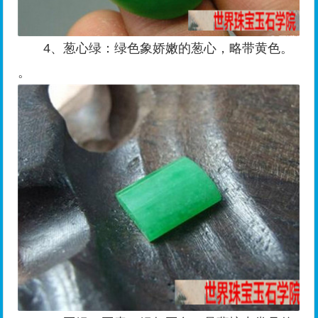
4、葱心绿：绿色象娇嫩的葱心，略带黄色。
。