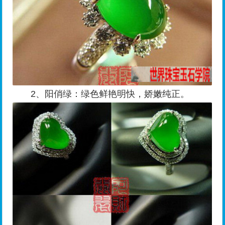
2、阳俏绿：绿色鲜艳明快，娇嫩纯正。