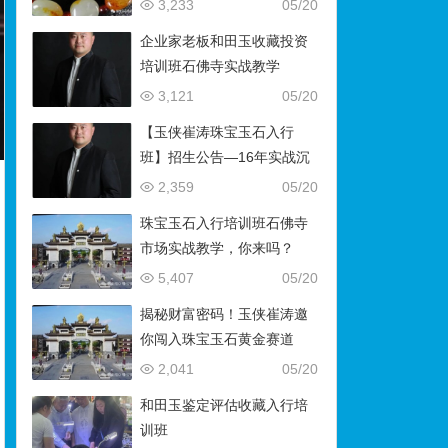
藏）
3,233
05/20
企业家老板和田玉收藏投资
培训班石佛寺实战教学
3,121
05/20
【玉侠崔涛珠宝玉石入行
班】招生公告—16年实战沉
淀，助你叩开财富与传承之
2,359
05/20
门
珠宝玉石入行培训班石佛寺
市场实战教学，你来吗？
5,407
05/20
揭秘财富密码！玉侠崔涛邀
你闯入珠宝玉石黄金赛道
2,041
05/20
和田玉鉴定评估收藏入行培
训班