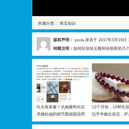
所属分类：
珠宝知识
版权声明：
yuxia
发表于 2017年3月19日
转载注明：
如何区别绿玉髓和绿翡翠的几个
向太有多壕？从她爆料向左
12个月份，12种生
求婚钻戒的细节图就能说明
玩手串戴生辰石，护
一切！
好运！