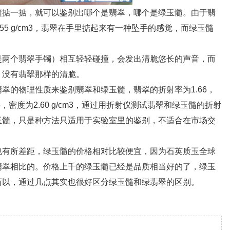
掂一掂，就可以鉴别出哪个是翡翠，哪个是绿玉髓。由于翡
1.55 g/cm3，翡翠在手里掂起来有一种坠手的感觉，而绿玉髓
两个翡翠手镯）相互轻轻碰撞，会发出清脆悠长的声音，而
，没有翡翠那样的清脆。
的物理性质来鉴别翡翠和绿玉髓，翡翠的折射率为1.66，
.55，密度为2.60 g/cm3，通过用折射仪测试翡翠和绿玉髓的折射
玉髓，只是种方法只适用于实验室里的鉴别，不适合在市场交
有所差距，绿玉髓的价格相对比较便宜，因为石英质玉全球
翡翠相比的。价格上千的绿玉髓已经是品质相当好的了，绿玉
所以，通过几点其实也很好区分绿玉髓和绿翡翠的区别。