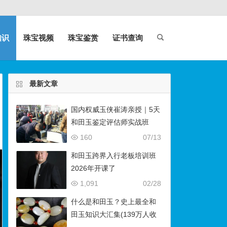
知识
珠宝视频
珠宝鉴赏
证书查询
最新文章
国内权威玉侠崔涛亲授｜5天
和田玉鉴定评估师实战班
（石佛寺9月开班）
160
07/13
和田玉跨界入行老板培训班
2026年开课了
1,091
02/28
什么是和田玉？史上最全和
田玉知识大汇集(139万人收