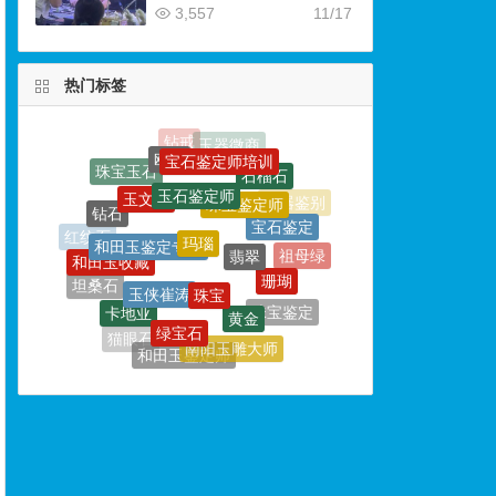
3,557
11/17
热门标签
宝石鉴定师培训
玉石鉴定师
玉文化
珠宝鉴定师
玛瑙
钻石
和田玉鉴定专家
宝石鉴定
翡翠
和田玉收藏
红纹石
珠宝
玉侠崔涛
珊瑚
祖母绿
坦桑石
黄金
卡地亚
绿宝石
珠宝鉴定
珠宝鉴定培训
玉器鉴定师
南阳玉雕大师
猫眼石
和田玉鉴定师
金饰
绿松石
碧玉
摩根石