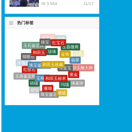
3,564
11/17
热门标签
珍珠
和田玉
金饰
和田玉收藏
猫眼石
珠宝鉴定师
翡翠
海蓝宝
红纹石
卡地亚
和田玉标本
宝格丽
黄金
南阳玉雕大师
玉器鉴定师
玛瑙
砗磲
珊瑚
玉侠崔涛
戒指
中国玉雕大师
婚戒
碧玺
珠宝鉴定
祖母绿
铂金
玉石雕刻
玉石