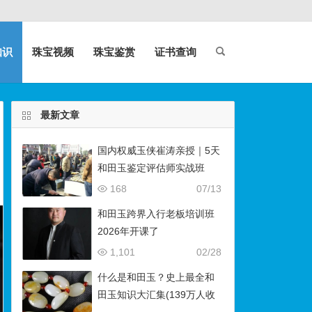
知识
珠宝视频
珠宝鉴赏
证书查询
最新文章
国内权威玉侠崔涛亲授｜5天
和田玉鉴定评估师实战班
（石佛寺9月开班）
168
07/13
和田玉跨界入行老板培训班
2026年开课了
1,101
02/28
什么是和田玉？史上最全和
田玉知识大汇集(139万人收