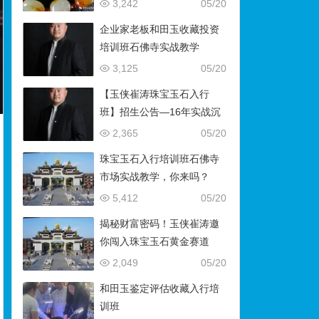
藏）
3,242
05/20
企业家老板和田玉收藏投资
培训班石佛寺实战教学
3,125
05/20
【玉侠崔涛珠宝玉石入行
班】招生公告—16年实战沉
淀，助你叩开财富与传承之
2,365
05/20
门
珠宝玉石入行培训班石佛寺
市场实战教学，你来吗？
5,412
05/20
揭秘财富密码！玉侠崔涛邀
你闯入珠宝玉石黄金赛道
2,049
05/20
和田玉鉴定评估收藏入行培
训班