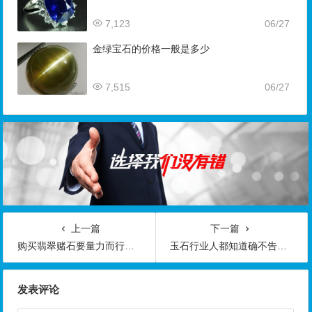
7,123
06/27
金绿宝石的价格一般是多少
7,515
06/27
上一篇
下一篇
购买翡翠赌石要量力而行否则输赢成败在一瞬间
玉石行业人都知道确不告诉你买玉石需知事项
发表评论