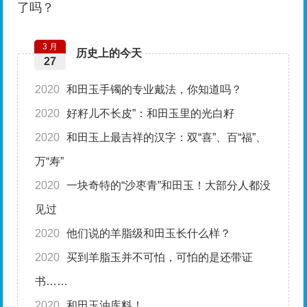
了吗？
3 月
历史上的今天
27
2020
和田玉手镯的专业戴法，你知道吗？
2020
好籽儿不长皮”：和田玉里的光白籽
2020
和田玉上最吉祥的汉字：双“喜”、百“福”、
万“寿”
2020
一块奇特的“沙枣青”和田玉！大部分人都没
见过
2020
他们说的羊脂级和田玉长什么样？
2020
买到羊脂玉并不可怕，可怕的是还带证
书……
2020
和田玉油库料！