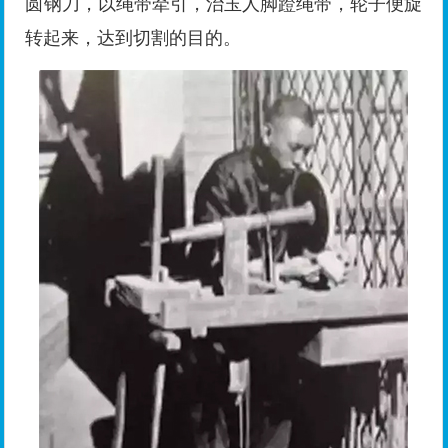
圆钢刀，以绳带牵引，治玉人脚蹬绳带，轮子便旋
转起来，达到切割的目的。