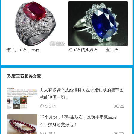
珠宝、宝石、玉石
红宝石的姐妹石——蓝宝石
珠宝玉石相关文章
向太有多壕？从她爆料向左求婚钻戒的细节图
就能说明一切！
5,574
06/22
12个月份，12种生辰石，文玩手串戴生辰
石，护身还交好运！
6,681
06/22