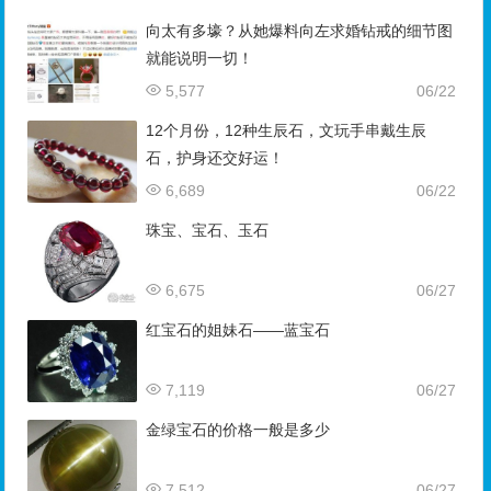
向太有多壕？从她爆料向左求婚钻戒的细节图
就能说明一切！
5,577
06/22
12个月份，12种生辰石，文玩手串戴生辰
石，护身还交好运！
6,689
06/22
珠宝、宝石、玉石
6,675
06/27
红宝石的姐妹石——蓝宝石
7,119
06/27
金绿宝石的价格一般是多少
7,512
06/27