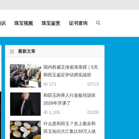
知识
珠宝视频
珠宝鉴赏
证书查询
最新文章
国内权威玉侠崔涛亲授｜5天
和田玉鉴定评估师实战班
（石佛寺9月开班）
171
07/13
和田玉跨界入行老板培训班
2026年开课了
1,105
02/28
什么是和田玉？史上最全和
田玉知识大汇集(139万人收