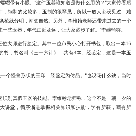
螺帽带有小眼。“这件玉器谁知道是做什么用的？”大家传看后
件，铜制的比较多，玉制的很罕见，所以一般人都没见过。难
8条棱线分明，渐变自然。另外，李维翰老师还带来过去的一个
来一些玉器，年代由近及远，让大家逐步了解。”李维翰称。
三位大师进行鉴定。其中一位市民小心打开书包，取出一本16
的书，书名叫《三十六计》，共有3本。经鉴定，这是一本玉
是一个怪兽形状的玉印，经鉴定为仿品。“也没花什么钱，当时
速识别真假玉器的技能。李维翰老师称，这个不是一朝一夕的
大讲堂，循序渐进掌握相关知识和技能，学有所获，藏有所