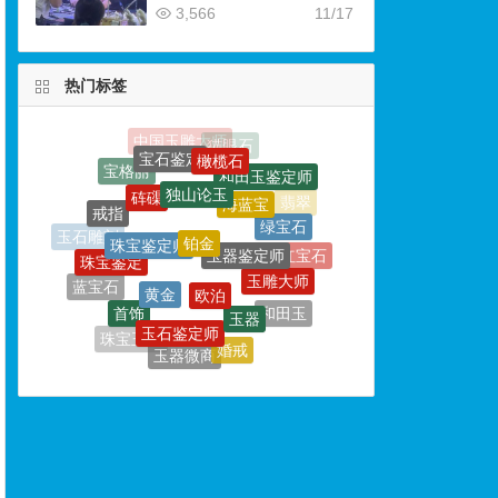
3,566
11/17
热门标签
橄榄石
独山论玉
砗磲
海蓝宝
铂金
戒指
珠宝鉴定师
绿宝石
玉器鉴定师
珠宝鉴定
玉石雕刻
欧泊
黄金
玉雕大师
红宝石
蓝宝石
玉器
首饰
玉石鉴定师
和田玉
和田玉鉴定专家
珠宝鉴定培训
婚戒
珠宝玉石
玉器微商
碧玺
红纹石
宝石鉴定师培训
钻戒