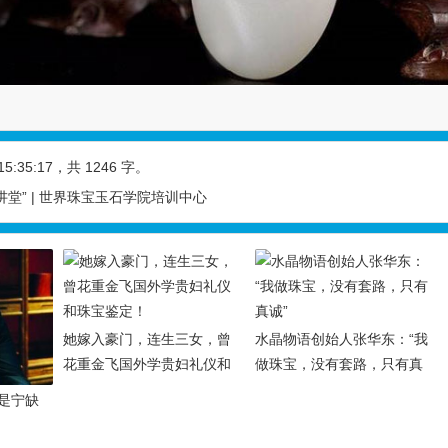
15:35:17
，共 1246 字。
堂” | 世界珠宝玉石学院培训中心
她嫁入豪门，连生三女，曾
水晶物语创始人张华东：“我
花重金飞国外学贵妇礼仪和
做珠宝，没有套路，只有真
珠宝鉴定！
诚”
是宁缺