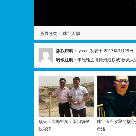
所属分类：
珠宝人物
版权声明：
yuxia
发表于 2017年3月29日
转载注明：
李维翰主讲徐州最权威“收藏大讲
顶级玉器哪里淘，南阳镇平
珠宝玉石收藏的核心
找崔涛
毋滥