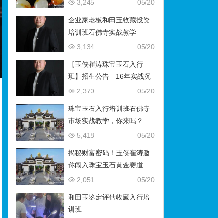
藏）
3,245
05/20
企业家老板和田玉收藏投资
培训班石佛寺实战教学
3,134
05/20
【玉侠崔涛珠宝玉石入行
班】招生公告—16年实战沉
淀，助你叩开财富与传承之
2,370
05/20
门
珠宝玉石入行培训班石佛寺
市场实战教学，你来吗？
5,418
05/20
揭秘财富密码！玉侠崔涛邀
你闯入珠宝玉石黄金赛道
2,051
05/20
和田玉鉴定评估收藏入行培
训班