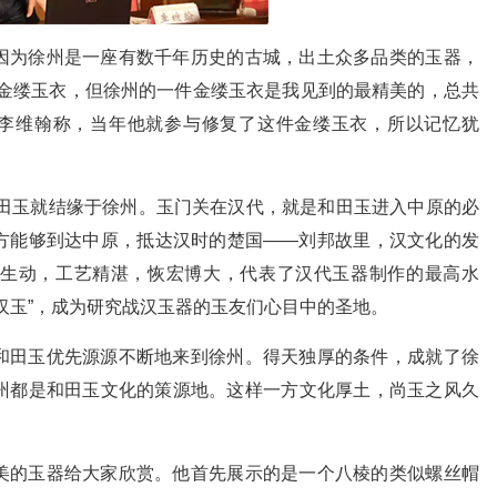
因为徐州是一座有数千年历史的古城，出土众多品类的玉器，
多金缕玉衣，但徐州的一件金缕玉衣是我见到的最精美的，总共
金。”李维翰称，当年他就参与修复了这件金缕玉衣，所以记忆犹
和田玉就结缘于徐州。玉门关在汉代，就是和田玉进入中原的必
方能够到达中原，抵达汉时的楚国——刘邦故里，汉文化的发
生动，工艺精湛，恢宏博大，代表了汉代玉器制作的最高水
汉玉”，成为研究战汉玉器的玉友们心目中的圣地。
和田玉优先源源不断地来到徐州。得天独厚的条件，成就了徐
州都是和田玉文化的策源地。这样一方文化厚土，尚玉之风久
美的玉器给大家欣赏。他首先展示的是一个八棱的类似螺丝帽