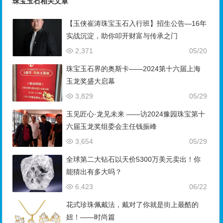
珠宝玉石相关文章
【玉侠崔涛珠宝玉石入行班】招生公告—16年
实战沉淀，助你叩开财富与传承之门
2,371
05/20
珠宝玉石界的奥斯卡——2024第十六届上海
玉龙奖盛大启幕
3,829
05/29
玉见匠心·龙见未来 ——访2024豫园珠宝第十
六届玉龙奖组委会主任钱振峰
3,654
05/29
全球第二大钻石以天价5300万美元卖出！你
能猜出有多大吗？
6,423
06/22
花式珍珠佩戴法，戴对了你就是街上最酷的
妞！——时尚篇