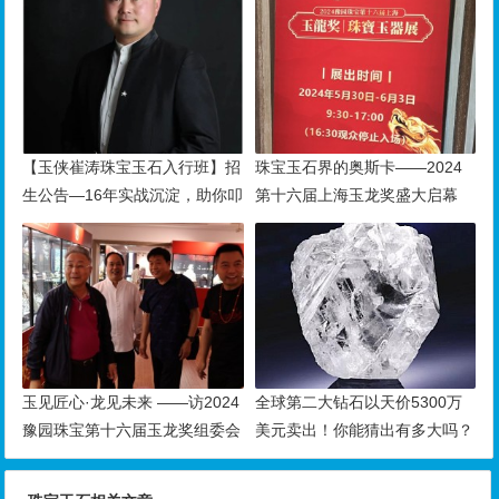
【玉侠崔涛珠宝玉石入行班】招
珠宝玉石界的奥斯卡——2024
生公告—16年实战沉淀，助你叩
第十六届上海玉龙奖盛大启幕
开财富与传承之门
玉见匠心·龙见未来 ——访2024
全球第二大钻石以天价5300万
豫园珠宝第十六届玉龙奖组委会
美元卖出！你能猜出有多大吗？
主任钱振峰