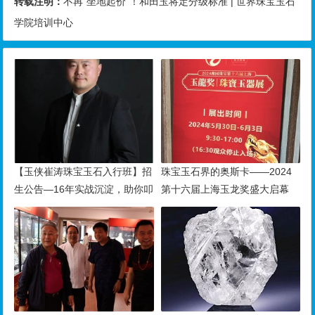
转载注明：
不再“坐地起价”！和田玉将定分级标准 | 世界珠宝玉石
学院培训中心
【玉侠崔涛珠宝玉石入行班】招
珠宝玉石界的奥斯卡——2024
生公告—16年实战沉淀，助你叩
第十六届上海玉龙奖盛大启幕
开财富与传承之门