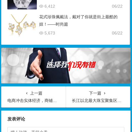
6,412
06/22
花式珍珠佩戴法，戴对了你就是街上最酷的
妞！——时尚篇
5,673
06/22
上一篇
下一篇
电商冲击实体经济，商铺退租遭遇“霸王条款”
长江以北最大珠宝聚集区调查：生意太差 商户撤离
发表评论