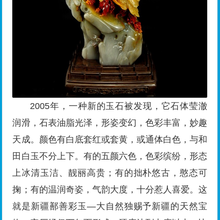
2005年，一种新的玉石被发现，它石体莹澈
润滑，石表油脂光泽，形姿变幻，色彩丰富，妙趣
天成。颜色有白底套红或套黄，或通体白色，与和
田白玉不分上下。有的五颜六色，色彩缤纷，形态
上冰清玉洁、靓丽高贵；有的拙朴悠古，憨态可
掬；有的温润奇姿，气韵大度，十分惹人喜爱。这
就是新疆鄯善彩玉—大自然独赐予新疆的天然宝