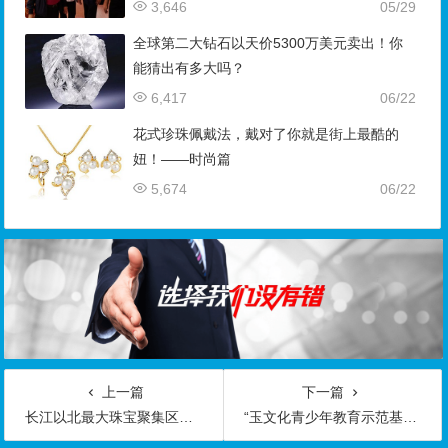
3,646
05/29
全球第二大钻石以天价5300万美元卖出！你
能猜出有多大吗？
6,417
06/22
花式珍珠佩戴法，戴对了你就是街上最酷的
妞！——时尚篇
5,674
06/22
上一篇
下一篇
长江以北最大珠宝聚集区调查：生意太差 商户撤离
“玉文化青少年教育示范基地”在北京平西府中心小学揭牌