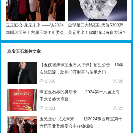
玉见匠心·龙见未来 ——访2024
全球第二大钻石以天价5300万
豫园珠宝第十六届玉龙奖组委会
美元卖出！你能猜出有多大吗？
主任钱振峰
珠宝玉石相关文章
【玉侠崔涛珠宝玉石入行班】招生公告—16年
实战沉淀，助你叩开财富与传承之门
2,360
05/20
珠宝玉石界的奥斯卡——2024第十六届上海
玉龙奖盛大启幕
3,821
05/29
玉见匠心·龙见未来 ——访2024豫园珠宝第十
六届玉龙奖组委会主任钱振峰