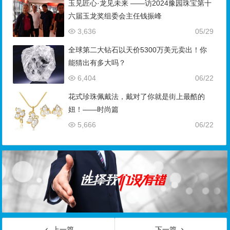
玉见匠心·龙见未来 ——访2024豫园珠宝第十
六届玉龙奖组委会主任钱振峰
3,636
05/29
全球第二大钻石以天价5300万美元卖出！你
能猜出有多大吗？
6,404
06/22
花式珍珠佩戴法，戴对了你就是街上最酷的
妞！——时尚篇
5,666
06/22
上一篇
下一篇