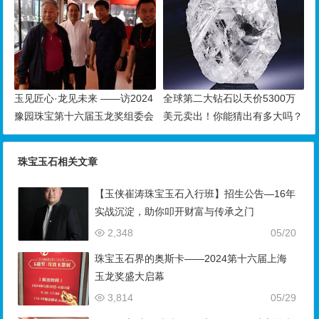
玉见匠心·龙见未来 ——访2024
全球第二大钻石以天价5300万
豫园珠宝第十六届玉龙奖组委会
美元卖出！你能猜出有多大吗？
主任钱振峰
珠宝玉石相关文章
【玉侠崔涛珠宝玉石入行班】招生公告—16年
实战沉淀，助你叩开财富与传承之门
2,348
05/20
珠宝玉石界的奥斯卡——2024第十六届上海
玉龙奖盛大启幕
3,814
05/29