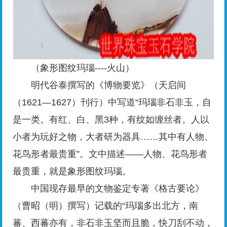
（象形图纹玛瑙----火山）
明代谷泰撰写的《博物要览》（天启间
（1621—1627）刊行）中写道“玛瑙非石非玉，自
是一类。有红、白、黑3种，有纹如缠丝者。人以
小者为玩好之物，大者研为器具……其中有人物、
花鸟形者最贵重”。文中描述——人物、花鸟形者
最贵重，就是象形图纹玛瑙。
中国现存最早的文物鉴定专著《格古要论》
（曹昭（明）撰写）记载的“玛瑙多出北方，南
蕃、西蕃亦有，非石非玉坚而且脆，快刀刮不动，