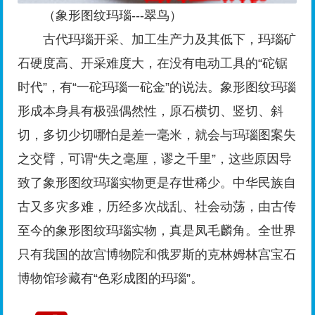
（象形图纹玛瑙---翠鸟）
古代玛瑙开采、加工生产力及其低下，玛瑙矿
石硬度高、开采难度大，在没有电动工具的“砣锯
时代”，有“一砣玛瑙一砣金”的说法。象形图纹玛瑙
形成本身具有极强偶然性，原石横切、竖切、斜
切，多切少切哪怕是差一毫米，就会与玛瑙图案失
之交臂，可谓“失之毫厘，谬之千里”，这些原因导
致了象形图纹玛瑙实物更是存世稀少。中华民族自
古又多灾多难，历经多次战乱、社会动荡，由古传
至今的象形图纹玛瑙实物，真是凤毛麟角。全世界
只有我国的故宫博物院和俄罗斯的克林姆林宫宝石
博物馆珍藏有“色彩成图的玛瑙”。