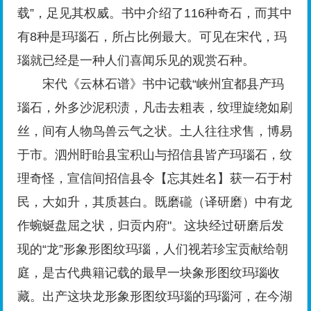
载”，足见其权威。书中介绍了116种奇石，而其中
有8种是玛瑙石，所占比例最大。可见在宋代，玛
瑙就已经是一种人们喜闻乐见的观赏石种。
宋代《云林石谱》书中记载“峡州宜都县产玛
瑙石，外多沙泥积渍，凡击去粗表，纹理旋绕如刷
丝，间有人物鸟兽云气之状。土人往往求售，博易
于市。泗州盱眙县宝积山与招信县皆产玛瑙石，纹
理奇怪，宣信间招信县令【忘其姓名】获一石于村
民，大如升，其质甚白。既磨礲（译研磨）中有龙
作蜿蜒盘屈之状，归贡内府"。这块经过研磨后发
现的“龙”形象形图纹玛瑙，人们视若珍宝贡献给朝
庭，是古代典籍记载的最早一块象形图纹玛瑙收
藏。出产这块龙形象形图纹玛瑙的玛瑙河，在今湖