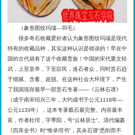
（象形图纹玛瑙---羽毛）
很多奇石收藏爱好者认为象形图纹玛瑙是现代
特有的收藏品种，其实这种认识是错误的！早在中
国的古代就有了这个收藏贵族！中国的宋代重文轻
武，上至皇帝，下至臣民，迷石者众，同时赏石趋
于细腻、含蓄、超脱。在这种社会大环境下，产生
了我国现存最早一部赏石专著——《云林石谱》
（成于南宋绍兴三年，大约成书于公元1118年—
公元1133年），这本专著载石最完整、内容最丰
富，作者杜绾，字季阳，号“云林居士”。清代编纂
《四库全书》时“惟录绾书”，其余石谱“悉削而不