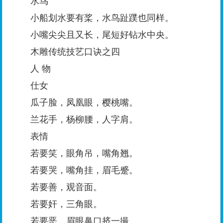
水鸟
小船划水要有桨，水鸟趾蹼也同样。
小嘴尖尖且又长，尾短好钻水中央。
木雕传统技艺口诀之四
人 物
仕女
瓜子脸，凤凰眼，樱桃嘴。
兰花手，杨柳腰，人字肩。
表情
若要笑，眼角吊，嘴角翘。
若要哭，嘴角挂，眉毛蹙。
若要善，观音面。
若要奸，三角眼。
若要恶，眉眼鼻口挤一撮。