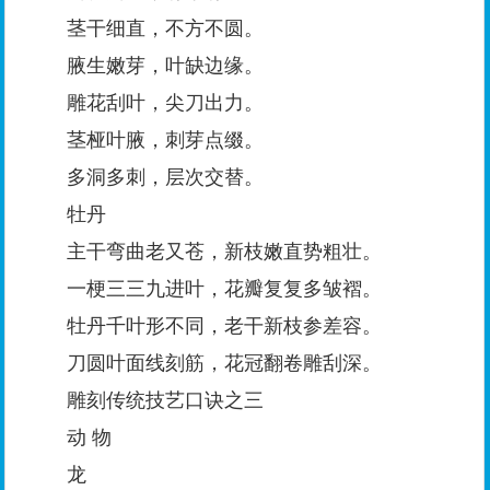
茎干细直，不方不圆。
腋生嫩芽，叶缺边缘。
雕花刮叶，尖刀出力。
茎桠叶腋，刺芽点缀。
多洞多刺，层次交替。
牡丹
主干弯曲老又苍，新枝嫩直势粗壮。
一梗三三九进叶，花瓣复复多皱褶。
牡丹千叶形不同，老干新枝参差容。
刀圆叶面线刻筋，花冠翻卷雕刮深。
雕刻传统技艺口诀之三
动 物
龙