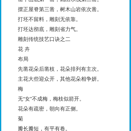
摆正屋脊第三凿，树木山岩依次凿。
打坯不留料，雕刻无依靠。
打坯达彻底，雕刻省力气。
雕刻传统技艺口诀之二
花 卉
布局
先凿花朵后凿枝，花朵排列有主次。
主花大些迎众开，其他花朵相争妍。
梅
无“女”不成梅，梅枝似箭开。
花朵有疏密，朝向有正侧。
菊
瓣长瓣短，有平有卷。