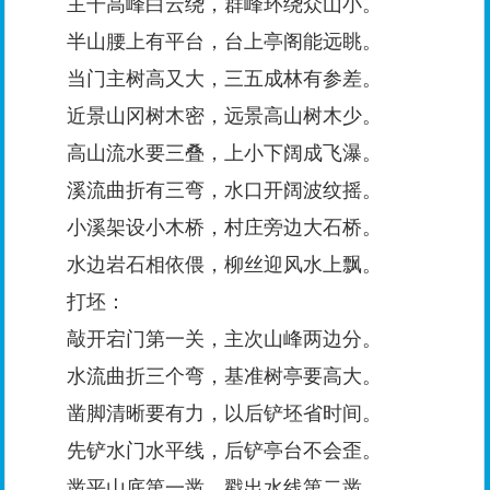
主干高峰白云绕，群峰环绕众山小。
半山腰上有平台，台上亭阁能远眺。
当门主树高又大，三五成林有参差。
近景山冈树木密，远景高山树木少。
高山流水要三叠，上小下阔成飞瀑。
溪流曲折有三弯，水口开阔波纹摇。
小溪架设小木桥，村庄旁边大石桥。
水边岩石相依偎，柳丝迎风水上飘。
打坯：
敲开宕门第一关，主次山峰两边分。
水流曲折三个弯，基准树亭要高大。
凿脚清晰要有力，以后铲坯省时间。
先铲水门水平线，后铲亭台不会歪。
凿平山底第一凿，戳出水线第二凿。