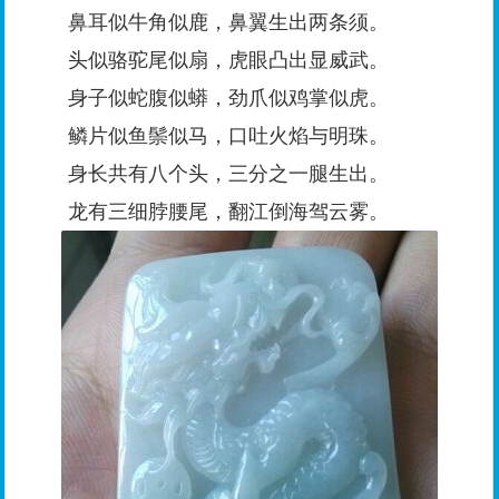
鼻耳似牛角似鹿，鼻翼生出两条须。
头似骆驼尾似扇，虎眼凸出显威武。
身子似蛇腹似蟒，劲爪似鸡掌似虎。
鳞片似鱼鬃似马，口吐火焰与明珠。
身长共有八个头，三分之一腿生出。
龙有三细脖腰尾，翻江倒海驾云雾。