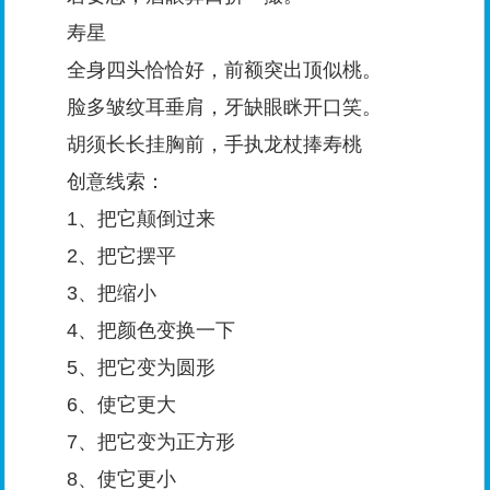
寿星
全身四头恰恰好，前额突出顶似桃。
脸多皱纹耳垂肩，牙缺眼眯开口笑。
胡须长长挂胸前，手执龙杖捧寿桃
创意线索：
1、把它颠倒过来
2、把它摆平
3、把缩小
4、把颜色变换一下
5、把它变为圆形
6、使它更大
7、把它变为正方形
8、使它更小