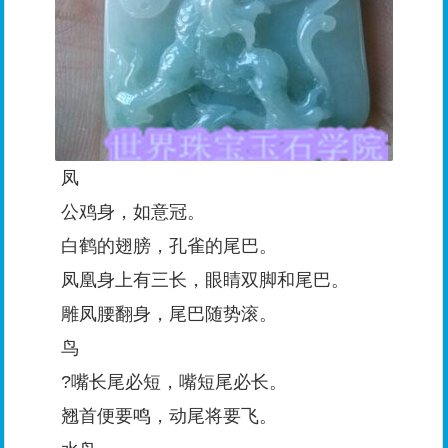
凤
公鸡身，如意冠。
白鹤的翅膀，孔雀的尾巴。
凤凰身上有三长，眼睛双脚和尾巴。
雕凤腰翻身，尾巴随势滚。
鸟
?嘴长尾必短，嘴短尾必长。
翘首便要鸣，动尾将要飞。