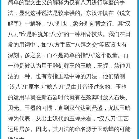
简单的望文生义的解释为仅有八刀进行琢磨的手
法，显然这种说法是较牵强的。东汉许慎在《说文
解字》中解释，“八”别也，象分别向背之行。其“汉
八刀”应是种犹如“八分”的一种相背技法。我们在日
常的用词中，如“八方手应”“八拜之交”等应该也有
深刻，多之意，而不是简单的指“八”这个数量。再
一种是被认为用于雕刻葬玉的玉晗，玉握，翁仲刀
法的一种。也有专指玉晗中蝉的刀法，他们猜测
“汉八刀”原本叫“晗八刀”是由其音译过来的。玉晗
的运用早就在新石器时代就有在殓葬时放入石块、
贝壳、玉器的习惯，直到汉代达到鼎盛，尤以玉晗
蝉为代表，从出土汉代的玉蝉来看，“汉八刀”工艺
运用居多。因此，其刀法的命名源于玉晗蝉的可能