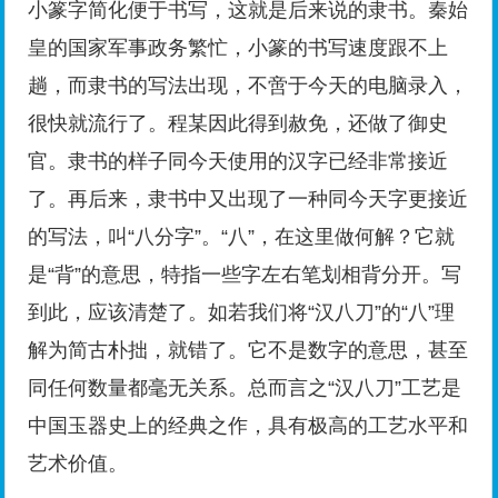
小篆字简化便于书写，这就是后来说的隶书。秦始
皇的国家军事政务繁忙，小篆的书写速度跟不上
趟，而隶书的写法出现，不啻于今天的电脑录入，
很快就流行了。程某因此得到赦免，还做了御史
官。隶书的样子同今天使用的汉字已经非常接近
了。再后来，隶书中又出现了一种同今天字更接近
的写法，叫“八分字”。“八”，在这里做何解？它就
是“背”的意思，特指一些字左右笔划相背分开。写
到此，应该清楚了。如若我们将“汉八刀”的“八”理
解为简古朴拙，就错了。它不是数字的意思，甚至
同任何数量都毫无关系。总而言之“汉八刀”工艺是
中国玉器史上的经典之作，具有极高的工艺水平和
艺术价值。