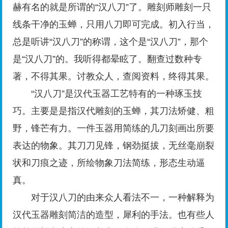
赫有名的就是所谓的“汉八刀”了。雕刻师雕刻一只
线条干净的玉蝉，只用八刀即可完成。初入行当，
总是听讲“汉八刀”的称谓，这个是“汉八刀”，那个
是“汉八刀”的。我听得都晕眩了。翻查过数种专
著，不得其果。讨教众人，查阅资料，终得其果。
“汉八刀”是汉代玉器工艺特有的一种琢玉技
巧。主要是是指汉代雕刻的玉蝉，其刀法矫健、粗
野，锋芒有力。一件玉器用简练的几刀刻画出所要
表达的物象。其刀刀见锋，钢劲挺拔，无丝毫崩裂
状和刀痕之迹，所绘物象刀法简练，形态生动逼
真。
对于汉八刀的由来众人看法不一，一种解释为
汉代玉器雕刻简洁的造型，犀利的手法。也有些人