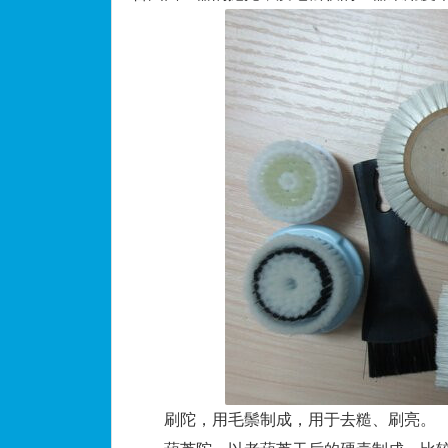
刷陀，用毛鬃制成，用于去糙、刷亮。