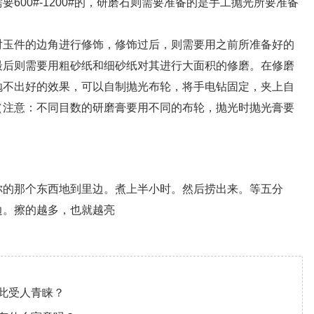
00#-1200#的，研磨石则需要准备的是手工抛光所要准备
玉件的边角进行修饰，修饰过后，则需要用之前所准备好的
最后则需要用粗砂纸和细砂纸对其进行大面积的修磨。在修磨
抛不出好的效果，可以自制抛光布轮，将手电钻固定，夹上自
（注意：不同目数的研磨膏要用不同的布轮，抛光时抛光膏要
的那个东西地到里边。煮上半小时。然后捞出来。等五分
边。擦的越多，也就越亮
此受人青睐？