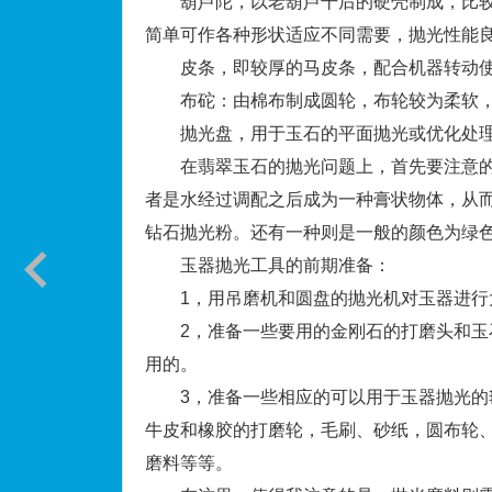
葫芦陀，以老葫芦干后的硬壳制成，比较
简单可作各种形状适应不同需要，抛光性能
皮条，即较厚的马皮条，配合机器转动使
布砣：由棉布制成圆轮，布轮较为柔软，
抛光盘，用于玉石的平面抛光或优化处理
在翡翠玉石的抛光问题上，首先要注意的
者是水经过调配之后成为一种膏状物体，从
钻石抛光粉。还有一种则是一般的颜色为绿色
玉器抛光工具的前期准备：
1，用吊磨机和圆盘的抛光机对玉器进行
2，准备一些要用的金刚石的打磨头和玉石
用的。
3，准备一些相应的可以用于玉器抛光的毡
牛皮和橡胶的打磨轮，毛刷、砂纸，圆布轮
磨料等等。