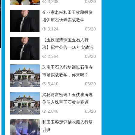
藏）
3,238
05/20
企业家老板和田玉收藏投资
培训班石佛寺实战教学
3,124
05/20
【玉侠崔涛珠宝玉石入行
班】招生公告—16年实战沉
淀，助你叩开财富与传承之
2,364
05/20
门
珠宝玉石入行培训班石佛寺
市场实战教学，你来吗？
5,410
05/20
揭秘财富密码！玉侠崔涛邀
你闯入珠宝玉石黄金赛道
2,046
05/20
和田玉鉴定评估收藏入行培
训班