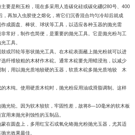
要是刚玉粉，现在多采用人造碳化硅或碳化硼(280号、400
后，再加入虫胶使之熔化，将它们沉香混合均匀冷却后就成
制作成圆盘、棒状、球状等工具，以适应各种玉器的抛光需
能非常好，制作也简便，是重要的抛光工具。它是抛光粉与工
抛光工具。
鼓或凹轮等形状抛光工具。在木砣表面蘸上抛光粉就可以进
好选纤维较粗的木材作木砣。通常木砣要先用蜡浸泡，以减少
调制，用以抛光质地较硬的玉器，软质木砣多抛光质地较 木
的木纯。使用硬质木铊时，抛光粉应用油或滑脂调制。这样
光轮。因为软木较软，牢固性差，故将8—10毫米的软木板
最宜用来抛光剥蚀性的玉制品。
蒙在圆盘上，多用红宝石或氧化铬抛光粉抛光玉器，尤其适
革抛光效果最佳。