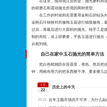
在这里，值得我注意的是，抛光磨料则需要6
的研磨石和震动抛光所用的两种类型。
在工作的时候则先需要用金刚石的钻头对
金刚石什锦锉对所修饰玉器进行细致修饰，
过后，再最后进行大面积的抛光。纯手工是
制的布轮，涂上研磨膏，手执玉器进行抛光
从粗到细。
自己在家中玉石抛光的简单方法
把白色蜡烛防在容器里，煮热。然后把你
钟，用棉布用力的把东西擦干净。要多擦几
3 月
历史上的今天
22
2018
近年玉髓市场供不可求，为什么如