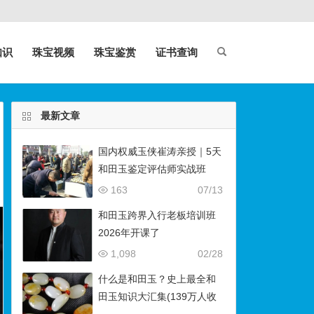
知识
珠宝视频
珠宝鉴赏
证书查询
最新文章
国内权威玉侠崔涛亲授｜5天
和田玉鉴定评估师实战班
（石佛寺9月开班）
163
07/13
和田玉跨界入行老板培训班
2026年开课了
1,098
02/28
什么是和田玉？史上最全和
田玉知识大汇集(139万人收