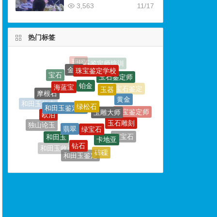
3,563
11/17
热门标签
珠宝鉴定学校
金饰
铂金
海蓝宝
玉器
绿松石
摩根石
和田玉鉴定师
黄金
玉雕大师
欧泊
和田玉标本
绿宝石
翡翠
珠宝鉴定师
玉石雕刻
独山论玉
卡地亚
和田玉
钻石
石榴石
蓝宝石
珠宝鉴定
砗磲
和田玉收藏
和田玉鉴定
玉石
婚戒
珊瑚
和田玉鉴定专家