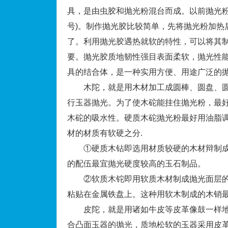
具，是由虫胶和抛光粉混台而成。以前抛光粉主
号)。制作抛光胶比较简单，先将抛光粉加热
了。利用抛光胶遇热就软的特性，可以将其
要。抛光胶质地韧性强目表面柔软，抛光性
具的结合体，是一种实用方便、用途广泛的
木陀，就是用木材加工成圆棒、圆盘、圆
行玉器抛光。为了使木砣能挂住抛光粉，最
木砣的吸水性。硬质木砣抛光粉最好用油脂
材的材质有软硬之分.
①硬质木钻即选用材质较硬的木材辩制成
的配伍最宜抛光硬度较高的玉石制品。
②软质木铊即用软质木材制成抛光面层的抛
粘贴在金属铁盘上。这种用软木制成的木销
皮陀，就是用诸如牛皮等皮革像鼓一样地
合凸面玉器的抛光，质地松软的玉器采用皮