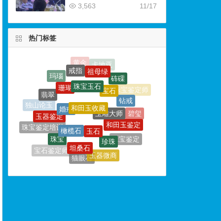
3,563
11/17
热门标签
祖母绿
珠宝玉石
珊瑚
宝石
和田玉收藏
翡翠
婚戒
钻戒
玉雕大师
玉器鉴定
独山论玉
玉石
橄榄石
和田玉鉴定
碧玺
珠宝鉴定培训
珍珠
珠宝
坦桑石
珠宝鉴定
宝石鉴定
宝格丽
玉器微商
宝石鉴定师培训
猫眼石
玉器
和田玉公盘
蓝宝石
碧玉