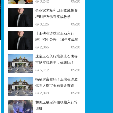
藏）
3,242
05/20
企业家老板和田玉收藏投资
培训班石佛寺实战教学
3,125
05/20
【玉侠崔涛珠宝玉石入行
班】招生公告—16年实战沉
淀，助你叩开财富与传承之
2,365
05/20
门
珠宝玉石入行培训班石佛寺
市场实战教学，你来吗？
5,412
05/20
揭秘财富密码！玉侠崔涛邀
你闯入珠宝玉石黄金赛道
2,049
05/20
和田玉鉴定评估收藏入行培
训班