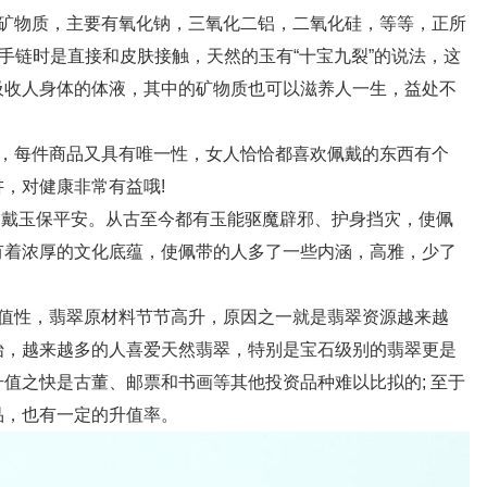
物质，主要有氧化钠，三氧化二铝，二氧化硅，等等，正所
翠手链时是直接和皮肤接触，天然的玉有“十宝九裂”的说法，这
吸收人身体的体液，其中的矿物质也可以滋养人一生，益处不
每件商品又具有唯一性，女人恰恰都喜欢佩戴的东西有个
，对健康非常有益哦!
戴玉保平安。从古至今都有玉能驱魔辟邪、护身挡灾，使佩
有着浓厚的文化底蕴，使佩带的人多了一些内涵，高雅，少了
性，翡翠原材料节节高升，原因之一就是翡翠资源越来越
始，越来越多的人喜爱天然翡翠，特别是宝石级别的翡翠更是
值之快是古董、邮票和书画等其他投资品种难以比拟的; 至于
品，也有一定的升值率。