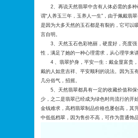
2、再说天然翡翠中含有人体必需的多种矿
谓“人养玉三年，玉养人一生”，由于佩戴翡
是因为大多天然的玉石都是有裂的，它可以
言自明。
3、天然玉石色彩艳丽，硬度好，亮度强，
性，满足了她的一种心理需求，从心理学来讲
4 、翡翠护身，平安一生：戴金显富贵，
戴的人如意吉祥、平安顺利的说法。因为玉
几分俗气，招摇。
5、天然翡翠都具有一定的收藏价值和保值
少，之二是翡翠已经成为绿色时尚流行的开
金钱难求，高档翡翠制品价格也屡创高，其升
中低低档翠，因为售价不高，可作为普通饰