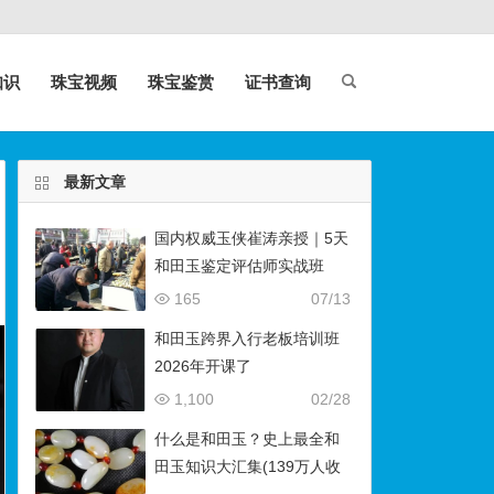
知识
珠宝视频
珠宝鉴赏
证书查询
最新文章
国内权威玉侠崔涛亲授｜5天
和田玉鉴定评估师实战班
（石佛寺9月开班）
165
07/13
和田玉跨界入行老板培训班
2026年开课了
1,100
02/28
什么是和田玉？史上最全和
田玉知识大汇集(139万人收