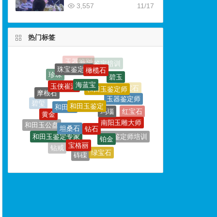
3,557
11/17
热门标签
橄榄石
珠宝鉴定师
海蓝宝
玉侠崔涛
碧玉
和田玉鉴定师
和田玉鉴定
摩根石
和田玉
玉器鉴定师
玛瑙
黄金
碧玺
钻石
坦桑石
红宝石
南阳玉雕大师
和田玉公盘
铂金
和田玉鉴定专家
宝格丽
玉石鉴定师
宝石鉴定师培训
玉石雕刻
绿宝石
钻戒
砗磲
欧泊
玉雕大师
和田玉标本