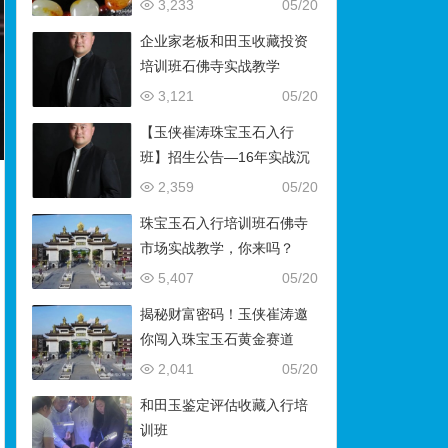
藏）
3,233
05/20
企业家老板和田玉收藏投资
培训班石佛寺实战教学
3,121
05/20
【玉侠崔涛珠宝玉石入行
班】招生公告—16年实战沉
淀，助你叩开财富与传承之
2,359
05/20
门
珠宝玉石入行培训班石佛寺
市场实战教学，你来吗？
5,407
05/20
揭秘财富密码！玉侠崔涛邀
你闯入珠宝玉石黄金赛道
2,041
05/20
和田玉鉴定评估收藏入行培
训班