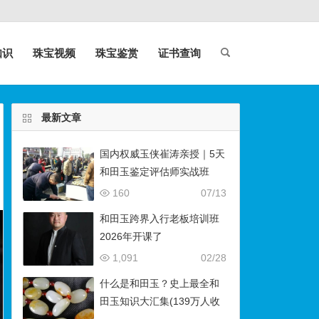
知识
珠宝视频
珠宝鉴赏
证书查询
最新文章
国内权威玉侠崔涛亲授｜5天
和田玉鉴定评估师实战班
（石佛寺9月开班）
160
07/13
和田玉跨界入行老板培训班
2026年开课了
1,091
02/28
什么是和田玉？史上最全和
田玉知识大汇集(139万人收