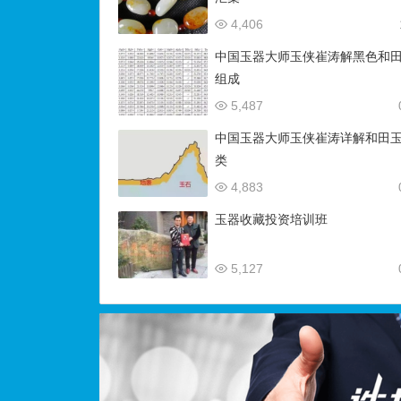
4,406
中国玉器大师玉侠崔涛解黑色和
组成
5,487
中国玉器大师玉侠崔涛详解和田
类
4,883
玉器收藏投资培训班
5,127