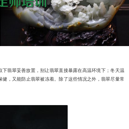
取下翡翠妥善放置，别让翡翠直接暴露在高温环境下；冬天温
保健，又能防止翡翠被冻着。除了这些情况之外，翡翠尽量常