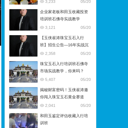
藏）
3,233
05/20
企业家老板和田玉收藏投资
培训班石佛寺实战教学
3,121
05/20
【玉侠崔涛珠宝玉石入行
班】招生公告—16年实战沉
淀，助你叩开财富与传承之
2,358
05/20
门
珠宝玉石入行培训班石佛寺
市场实战教学，你来吗？
5,407
05/20
揭秘财富密码！玉侠崔涛邀
你闯入珠宝玉石黄金赛道
2,041
05/20
和田玉鉴定评估收藏入行培
训班