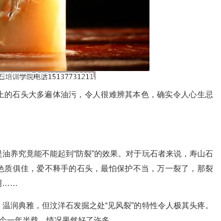
上的石头大多遍体油污，令人很难辨其本色，确实令人心生忌
油养究竟能不能起到“防裂”的效果。对于玩石者来说，寿山石
色质俱佳，爱不释手的石头，最怕保护不当，万一裂了，那裂
啊……
温润典雅，但汶洋石发掘之处“见风裂”的特性令人极其头疼。
上个一年半载，情况果然好了许多。