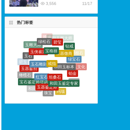
3,556
11/17
热门标签
碧玺
宝格丽
玉侠崔涛
玉器微商
戒指
玉石
玉石雕刻
绿宝石
和田玉标本
玉器鉴别
碧玉
坦桑石
红宝石
铂金
玉文化
橄榄石
和田玉鉴定专家
宝石鉴定师培训
玉器鉴定师
翡翠
珠宝鉴定培训
宝石鉴定
玛瑙
和田玉
珠宝
珠宝鉴定学校
首饰
珠宝玉石
祖母绿