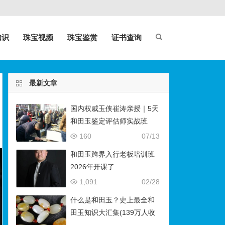
知识
珠宝视频
珠宝鉴赏
证书查询
最新文章
国内权威玉侠崔涛亲授｜5天
和田玉鉴定评估师实战班
（石佛寺9月开班）
160
07/13
和田玉跨界入行老板培训班
2026年开课了
1,091
02/28
什么是和田玉？史上最全和
田玉知识大汇集(139万人收