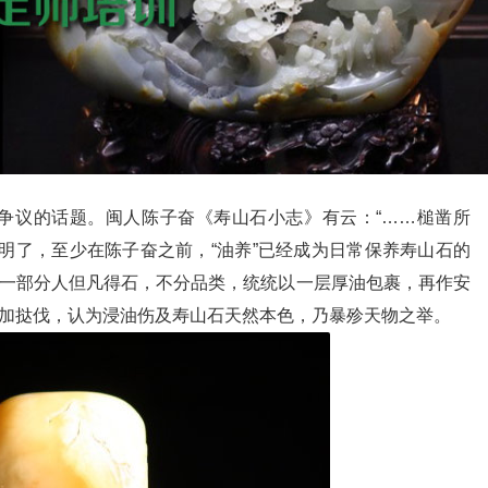
争议的话题。闽人陈子奋《寿山石小志》有云：“……槌凿所
明了，至少在陈子奋之前，“油养”已经成为日常保养寿山石的
。一部分人但凡得石，不分品类，统统以一层厚油包裹，再作安
大加挞伐，认为浸油伤及寿山石天然本色，乃暴殄天物之举。