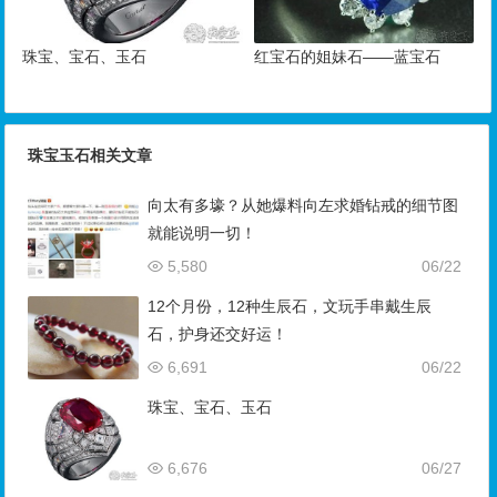
珠宝、宝石、玉石
红宝石的姐妹石——蓝宝石
珠宝玉石相关文章
向太有多壕？从她爆料向左求婚钻戒的细节图
就能说明一切！
5,580
06/22
12个月份，12种生辰石，文玩手串戴生辰
石，护身还交好运！
6,691
06/22
珠宝、宝石、玉石
6,676
06/27