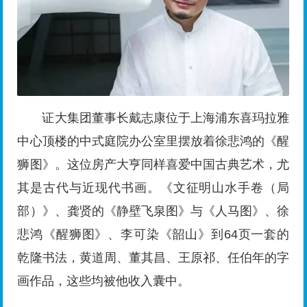
证大集团董事长戴志康位于上海浦东喜玛拉雅
中心顶楼的中式庭院办公室里摆放着徐悲鸿的《醒
狮图》。这位房产大亨同样喜爱中国古典艺术，尤
其是古代与近现代书画。《文征明山水手卷（局
部）》、龚贤的《静壁飞泉图》与《人马图》、徐
悲鸿《醒狮图》、李可染《韶山》到64页一套的
乾隆书法，黄道周、董其昌、王原祁、任伯年的字
画作品，这些均被他收入囊中。