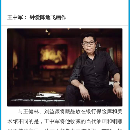
王中军： 钟爱陈逸飞画作
与王健林、刘益谦将藏品放在银行保险库和美
术馆不同的是，王中军将他收藏的当代油画和铜雕