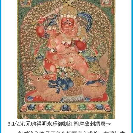
3.1亿港元购得明永乐御制红阎摩敌刺绣唐卡