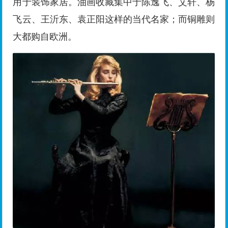
用于装饰家居。油画收藏集中于陈逸飞、艾轩、杨
飞云、王沂东、袁正阳这样的当代名家；而铜雕则
大都购自欧洲。