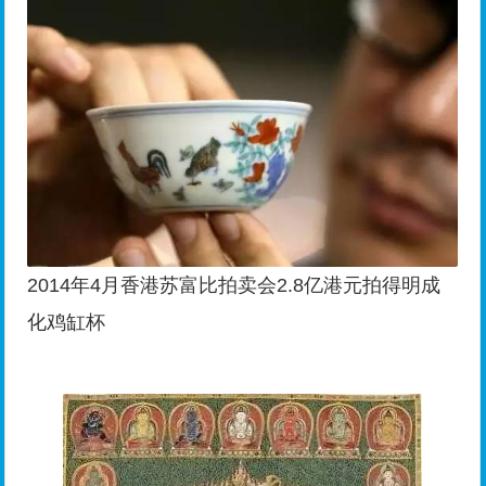
2014年4月香港苏富比拍卖会2.8亿港元拍得明成
化鸡缸杯