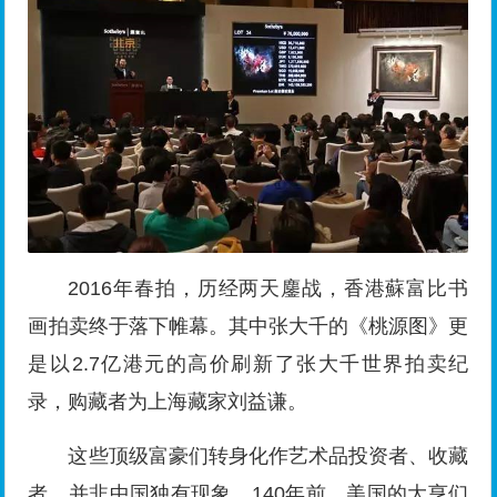
2016年春拍，历经两天鏖战，香港蘇富比书
画拍卖终于落下帷幕。其中张大千的《桃源图》更
是以2.7亿港元的高价刷新了张大千世界拍卖纪
录，购藏者为上海藏家刘益谦。
这些顶级富豪们转身化作艺术品投资者、收藏
者，并非中国独有现象。140年前，美国的大亨们