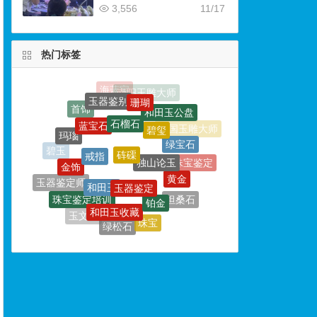
3,556
11/17
热门标签
石榴石
蓝宝石
碧玺
砗磲
玛瑙
戒指
绿宝石
独山论玉
金饰
碧玉
玉器鉴定
和田玉
黄金
珠宝鉴定
玉器鉴定师
铂金
珠宝鉴定培训
和田玉收藏
坦桑石
钻戒
玉雕大师
珠宝
玉文化
绿松石
珠宝鉴定师
玉石鉴定师
玉石
珠宝鉴定学校