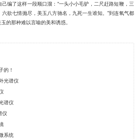
自己编了这样一段顺口溜：“一头小小毛驴，二尺赶路短鞭，三
，六欲七情抛尽，美玉八方驰名，九死一生谁知。”到连氧气都
是玉的那种难以言喻的美和诱惑。
子的！
外光谱仪
仪
光谱仪
谱仪
镜
微系统