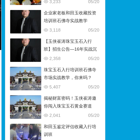
藏）
3,233
05/20
企业家老板和田玉收藏投资
培训班石佛寺实战教学
3,118
05/20
【玉侠崔涛珠宝玉石入行
班】招生公告—16年实战沉
淀，助你叩开财富与传承之
2,358
05/20
门
珠宝玉石入行培训班石佛寺
市场实战教学，你来吗？
5,407
05/20
揭秘财富密码！玉侠崔涛邀
你闯入珠宝玉石黄金赛道
2,041
05/20
和田玉鉴定评估收藏入行培
训班