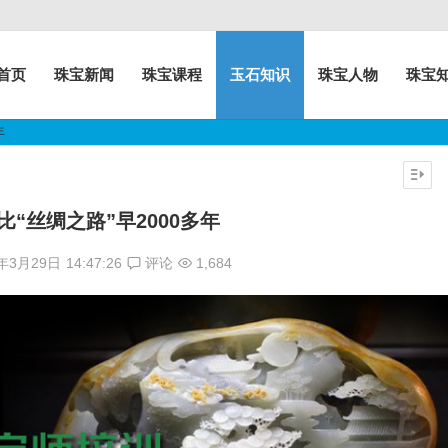
首页
珠宝新闻
珠宝课程
玉石知识
珠宝人物
珠宝
年
比“丝绸之路”早2000多年
7年3月29日
14:47:26
评论
1,684