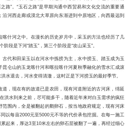
之路”。“玉石之路”是早期沟通中西贸易和文化交流的重要通
；沿河西走廊或漠北大草原向东渐进到中原地区，向西最远到
拉喀什河之中。在漫长的历史岁月中，采玉的方法也经历了几
个阶段是下河“踏玉”，第三个阶段是“攻山采玉”。
。古代和田采玉以在河水中拣捞为主，水中捞玉、踏玉成为玉
于昆仑山的玉龙喀什河和喀拉喀什河夏秋季融化的雪水汇成滚
末洪水退去，河水变得清澈，这时正是下河捞玉的最好季节。
改道，现在有的故道已是农田，现有河道附近的古河床，绵延
赶在洪水到来之前，尽可能多干，随着近年来对白玉需求的疯狂
野范围内，全是被翻起的鹅卵石，按当地政府规定，现有河床
同以每亩2000元至5000元不等的代价承包挖掘。在每一施工
累起来，厚达3至10米左右的卵石层被翻了一遍，再经过细心