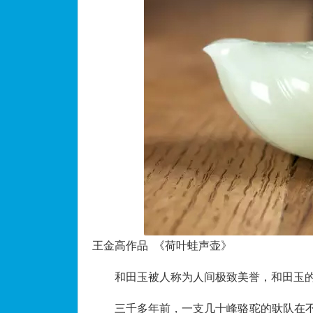
王金高作品 《荷叶蛙声壶》
和田玉被人称为人间极致美誉，和田玉
三千多年前，一支几十峰骆驼的驮队在不