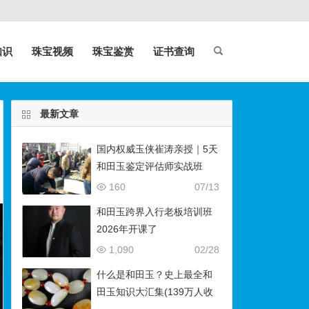
知识
珠宝视频
珠宝鉴赏
证书查询
最新文章
国内权威玉侠崔涛亲授｜5天
和田玉鉴定评估师实战班
（石佛寺9月开班）
160
07/13
和田玉跨界入行老板培训班
2026年开课了
1,090
02/28
什么是和田玉？史上最全和
田玉知识大汇集(139万人收