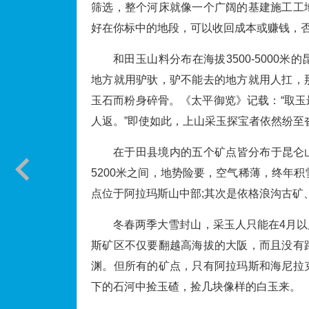
筛选，整个河床就像一个广阔的基建施工工
好在你标中的地段，可以收回成本或赚钱，
和田玉山料分布在海拔3500-5000
地方就用驴驮，驴不能去的地方就用人扛，
玉石而粉身碎骨。《太平御览》记载：“取
人返。”即使如此，上山采玉探宝者依然纷至
在于田县境内的五个矿点皆分布于昆仑山
5200米之间，地势险要，空气稀薄，终年
点位于阿拉玛斯山中部;其次是依格浪沟古矿
冬春两季大雪封山，采玉人只能在4月
斯矿区不仅要翻越高海拔的大阪，而且没有
渊。但所有的矿点，只有阿拉玛斯和海尼拉
下的石河中捡玉碴，捡几块像样的白玉来。