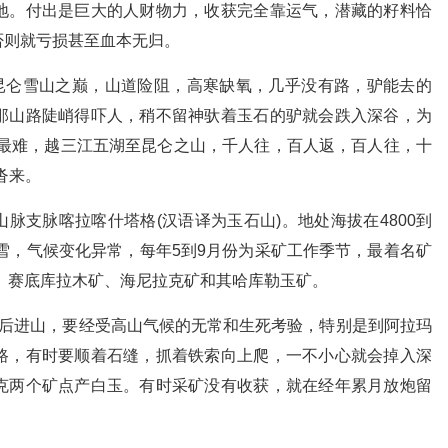
地。付出是巨大的人财物力，收获完全靠运气，潜藏的籽料恰
否则就亏损甚至血本无归。
米的昆仑雪山之巅，山道险阻，高寒缺氧，几乎没有路，驴能去的
那山路陡峭得吓人，稍不留神驮着玉石的驴就会跌入深谷，为
玉最难，越三江五湖至昆仑之山，千人往，百人返，百人往，十
沓来。
脉支脉喀拉喀什塔格(汉语译为玉石山)。地处海拔在4800到
积雪，气候变化异常，每年5到9月份为采矿工作季节，最着名矿
、赛底库拉木矿、海尼拉克矿和其哈库勒玉矿。
以后进山，要经受高山气候的无常和生死考验，特别是到阿拉玛
路，有时要顺着石缝，抓着铁索向上爬，一不小心就会掉入深
克两个矿点产白玉。有时采矿没有收获，就在经年累月放炮留