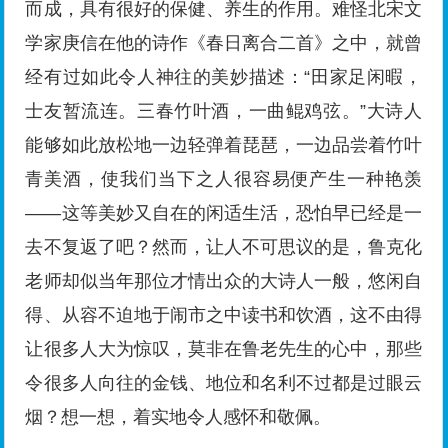
而成，具有很好的保健、养生的作用。难怪北宋文
学家庚信在他的诗作《春日离合二首》之中，就曾
经有过如此令人神往的美妙描述：“田家足闲暇，
士友暂流连。三春竹叶酒，一曲鲲鸡弦。”大诗人
能够如此放松地一边轻弹着琵琶，一边品尝着竹叶
青美酒，使我们当下之人很容易便产生一种艳羡
——这等美妙又自在的闲适生活，恐怕早已经是一
去不复返了吧？然而，让人不可思议的是，鲁克化
老师却似当年那位才情出众的大诗人一般，悠闲自
得、从容不迫地于闹市之中读书和饮酒，这不由得
让很多人大为惊叹，莫非在鲁老先生的心中，那些
令很多人向往的金钱、地位和名利不过都是过眼云
烟？想一想，着实地令人感怀和敬佩。