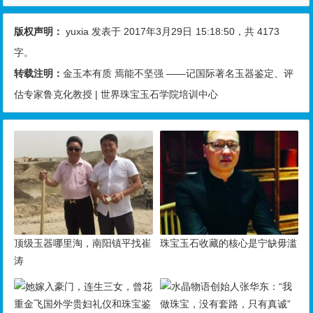
版权声明：
yuxia
发表于 2017年3月29日
15:18:50
，共 4173
字。
转载注明：
金玉本有质 焉能不坚强 ——记国际著名玉器鉴定、评
估专家鲁克化教授 | 世界珠宝玉石学院培训中心
顶级玉器哪里淘，南阳镇平找崔
珠宝玉石收藏的核心是宁缺毋滥
涛