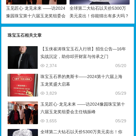
玉见匠心·龙见未来 ——访2024
全球第二大钻石以天价5300万
豫园珠宝第十六届玉龙奖组委会
美元卖出！你能猜出有多大吗？
主任钱振峰
珠宝玉石相关文章
【玉侠崔涛珠宝玉石入行班】招生公告—16年
实战沉淀，助你叩开财富与传承之门
2,374
05/20
珠宝玉石界的奥斯卡——2024第十六届上海
玉龙奖盛大启幕
3,829
05/29
玉见匠心·龙见未来 ——访2024豫园珠宝第十
六届玉龙奖组委会主任钱振峰
3,655
05/29
全球第二大钻石以天价5300万美元卖出！你