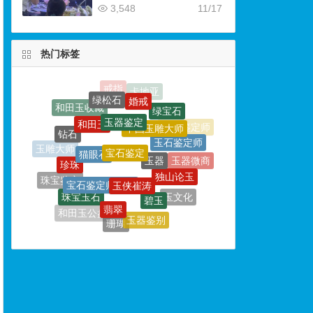
3,548
11/17
热门标签
玉器鉴定
和田玉
中国玉雕大师
宝石鉴定
猫眼石
钻石
玉石鉴定师
玉器
珍珠
玉侠崔涛
宝石鉴定师培训
玉雕大师
独山论玉
玉器微商
碧玉
珠宝鉴定
珠宝玉石
翡翠
玉文化
黄金
玉器鉴别
和田玉鉴定
和田玉公盘
珊瑚
宝格丽
碧玺
摩根石
欧泊
玛瑙
和田玉鉴定师
祖母绿