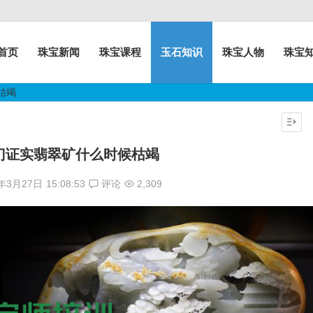
首页
珠宝新闻
珠宝课程
玉石知识
珠宝人物
珠宝
枯竭
门证实翡翠矿什么时候枯竭
7年3月27日
15:08:53
评论
2,309