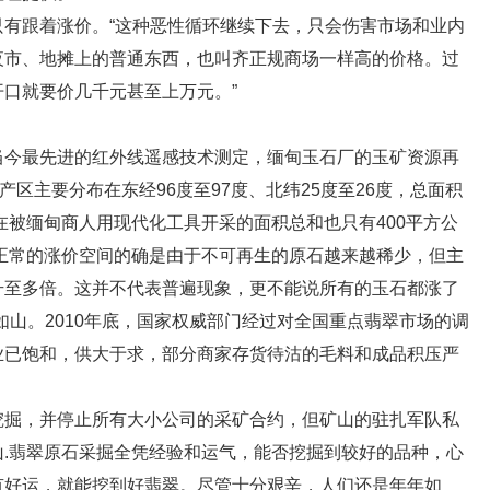
跟着涨价。“这种恶性循环继续下去，只会伤害市场和业内
夜市、地摊上的普通东西，也叫齐正规商场一样高的价格。过
口就要价几千元甚至上万元。”
今最先进的红外线遥感技术测定，缅甸玉石厂的玉矿资源再
产区主要分布在东经96度至97度、北纬25度至26度，总面积
在被缅甸商人用现代化工具开采的面积总和也只有400平方公
翠正常的涨价空间的确是由于不可再生的原石越来越稀少，但主
升至多倍。这并不代表普遍现象，更不能说所有的玉石都涨了
如山。2010年底，国家权威部门经过对全国重点翡翠市场的调
业已饱和，供大于求，部分商家存货待沽的毛料和成品积压严
掘，并停止所有大小公司的采矿合约，但矿山的驻扎军队私
.翡翠原石采掘全凭经验和运气，能否挖掘到较好的品种，心
有好运，就能挖到好翡翠。尽管十分艰辛，人们还是年年如