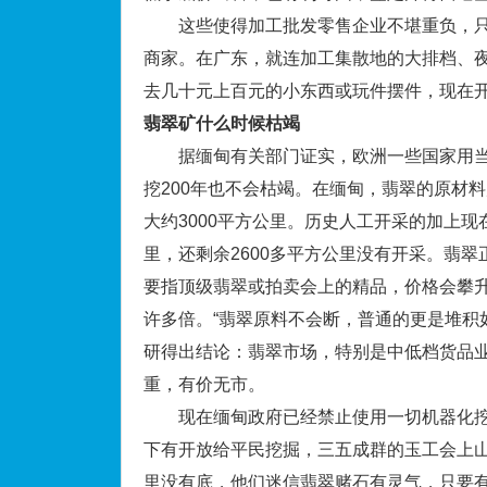
这些使得加工批发零售企业不堪重负，只有
商家。在广东，就连加工集散地的大排档、
去几十元上百元的小东西或玩件摆件，现在开
翡翠矿什么时候枯竭
据缅甸有关部门证实，欧洲一些国家用当
挖200年也不会枯竭。在缅甸，翡翠的原材料
大约3000平方公里。历史人工开采的加上现
里，还剩余2600多平方公里没有开采。翡
要指顶级翡翠或拍卖会上的精品，价格会攀
许多倍。“翡翠原料不会断，普通的更是堆积
研得出结论：翡翠市场，特别是中低档货品
重，有价无市。
现在缅甸政府已经禁止使用一切机器化挖
下有开放给平民挖掘，三五成群的玉工会上山
里没有底，他们迷信翡翠赌石有灵气，只要