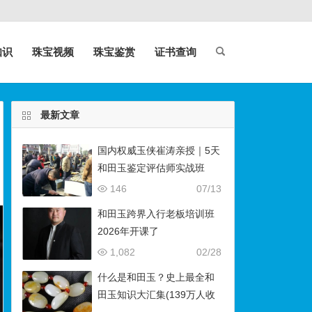
知识
珠宝视频
珠宝鉴赏
证书查询
最新文章
国内权威玉侠崔涛亲授｜5天
和田玉鉴定评估师实战班
（石佛寺9月开班）
146
07/13
和田玉跨界入行老板培训班
2026年开课了
1,082
02/28
什么是和田玉？史上最全和
田玉知识大汇集(139万人收