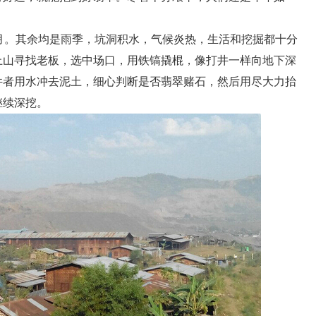
。其余均是雨季，坑洞积水，气候炎热，生活和挖掘都十分
上山寻找老板，选中场口，用铁镐撬棍，像打井一样向地下深
件者用水冲去泥土，细心判断是否翡翠赌石，然后用尽大力抬
继续深挖。