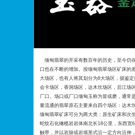
缅甸翡翠的开采有数百年的历史，至今仍在
口也在不断的增加。按缅甸翡翠场区矿床的
大场区，也有人将其划分为8大场区，据鉴定
会卡场区，香洞场区，达木坎场区，后江场
厂口。场口或厂口缅甸玉称为冒或磨，通常
量流通的翡翠原石主要来自四个场区：达木
缅甸
翡翠
矿床可分为两大类：原生矿床和次
蛇纹石化橄榄岩岩体南北长18公里，东西宽
触带，并以岩脉或岩墙形式沿一定方向沿伸