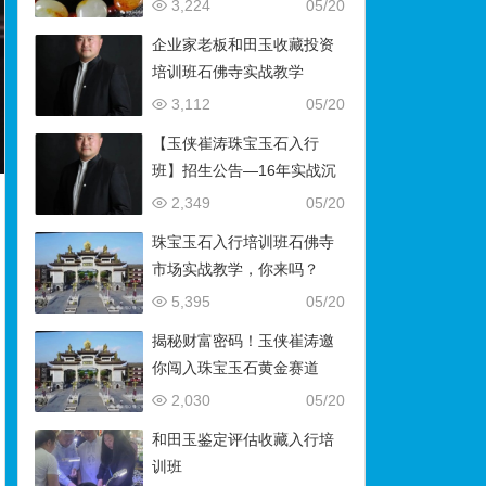
藏）
3,224
05/20
企业家老板和田玉收藏投资
培训班石佛寺实战教学
3,112
05/20
【玉侠崔涛珠宝玉石入行
班】招生公告—16年实战沉
淀，助你叩开财富与传承之
2,349
05/20
门
珠宝玉石入行培训班石佛寺
市场实战教学，你来吗？
5,395
05/20
揭秘财富密码！玉侠崔涛邀
你闯入珠宝玉石黄金赛道
2,030
05/20
和田玉鉴定评估收藏入行培
训班