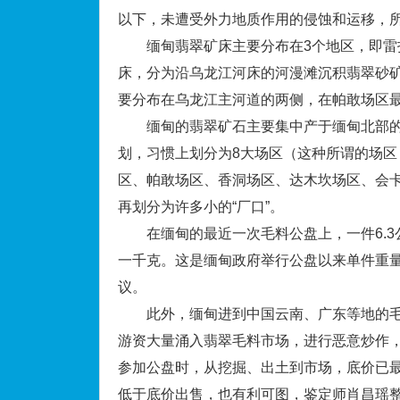
以下，未遭受外力地质作用的侵蚀和运移，
缅甸翡翠矿床主要分布在3个地区，即雷打
床，分为沿乌龙江河床的河漫滩沉积翡翠砂
要分布在乌龙江主河道的两侧，在帕敢场区
缅甸的翡翠矿石主要集中产于缅甸北部的
划，习惯上划分为8大场区（这种所谓的场
区、帕敢场区、香洞场区、达木坎场区、会
再划分为许多小的“厂口”。
在缅甸的最近一次毛料公盘上，一件6.3公
一千克。这是缅甸政府举行公盘以来单件重
议。
此外，缅甸进到中国云南、广东等地的毛
游资大量涌入翡翠毛料市场，进行恶意炒作
参加公盘时，从挖掘、出土到市场，底价已
低于底价出售，也有利可图，鉴定师肖昌瑶