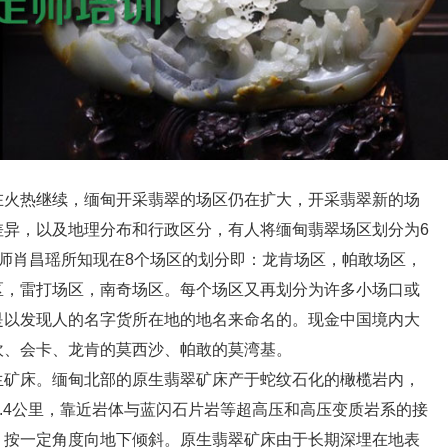
火热继续，缅甸开采翡翠的场区仍在扩大，开采翡翠新的场
差异，以及地理分布和行政区分，有人将缅甸翡翠场区划分为6
师肖昌瑶所知现在8个场区的划分即：龙肯场区，帕敢场区，
区，雷打场区，南奇场区。每个场区又再划分为许多小场口或
是以发现人的名字货所在地的地名来命名的。现金中国境内大
坎、会卡、龙肯的莫西沙、帕敢的莫湾基。
生矿床。缅甸北部的原生翡翠矿床产于蛇纹石化的橄榄岩内，
6.4公里，靠近岩体与蓝闪石片岩等超高压和高压变质岩系的接
，按一定角度向地下倾斜。原生翡翠矿床由于长期深埋在地表