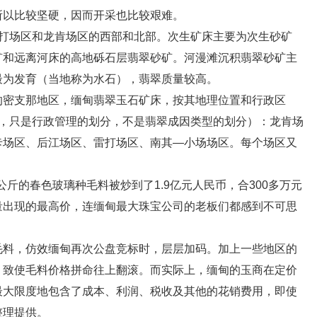
所以比较坚硬，因而开采也比较艰难。
场区和龙肯场区的西部和北部。次生矿床主要为次生砂矿
矿和远离河床的高地砾石层翡翠砂矿。河漫滩沉积翡翠砂矿主
最为发育（当地称为水石），翡翠质量较高。
密支那地区，缅甸翡翠玉石矿床，按其地理位置和行政区
区，只是行政管理的划分，不是翡翠成因类型的划分）：龙肯场
卡场区、后江场区、雷打场区、南其—小场场区。每个场区又
斤的春色玻璃种毛料被炒到了1.9亿元人民币，合300多万元
量出现的最高价，连缅甸最大珠宝公司的老板们都感到不可思
料，仿效缅甸再次公盘竞标时，层层加码。加上一些地区的
，致使毛料价格拼命往上翻滚。而实际上，缅甸的玉商在定价
最大限度地包含了成本、利润、税收及其他的花销费用，即使
整理提供。