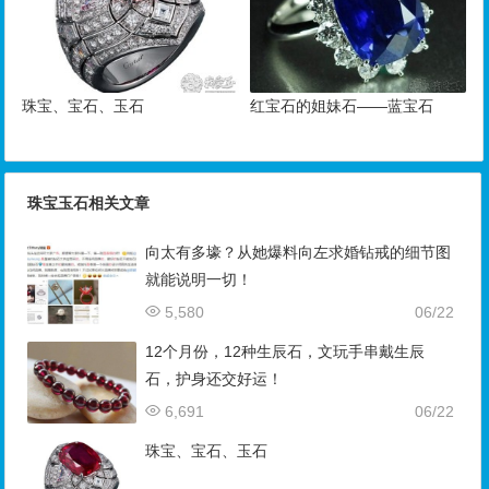
珠宝、宝石、玉石
红宝石的姐妹石——蓝宝石
珠宝玉石相关文章
向太有多壕？从她爆料向左求婚钻戒的细节图
就能说明一切！
5,580
06/22
12个月份，12种生辰石，文玩手串戴生辰
石，护身还交好运！
6,691
06/22
珠宝、宝石、玉石