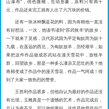
山瀑布”，俏色微雕，生动形象，原料只有两千
元，作品还未完工就有人出了六万块的价钱。
还有一块冰种飘蓝花的料，因为有棉他一直没
有好想法，一次，他读书读到“苏武牧羊”的故乡，
一下就来了灵感，汉代苏武因为平定匈奴而为奴十
九载，在遥远的西北，为匈奴放羊，历经艰辛，如
果把这件作品做成苏武站在漫天雪花中，放牧羊
群，回望故乡，那是一种多么凄凉又悲壮的美？他
将棉变成了作品中的漫天雪花，作品一气呵成！得
到了大家一致热烈的赞誉。
王胜利作品甚多，但他自认为最好的作品还没
有出现，玉雕真是一个遗憾的艺术，作品完成后，
总认为有不足，可以做的更好，这也是他督促自己