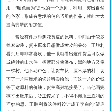
用，“顺色而为”是他的一个原则，利用、突出自然
的色彩，形成有意境的俏色巧雕的作品，就能大大
提高翡翠的附加值。
曾经有件冰种飘花黄皮的原料，中间由于较多
棉絮杂质，货主原来只想做成黄皮的关公，王胜利
看到后却非常喜欢，他一眼就看出这件货品可以做
成绝妙的山水件，棉絮部分像瀑布，黑的地方又像
一棵树。他不动声色，让货主从十厘米厚的料上切
下了一片两厘米的切片料卖给他，而这一片的价钱
等于这原料的价钱，货主高兴地接受了。当他画完
稿打出胚来后，货主惊呆了，不得不佩服王胜利的
巧妙构思。王胜利将这件料设计成了李白的“望庐