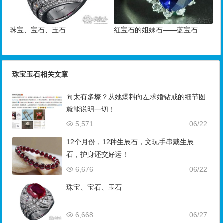
珠宝、宝石、玉石
红宝石的姐妹石——蓝宝石
珠宝玉石相关文章
向太有多壕？从她爆料向左求婚钻戒的细节图
就能说明一切！
5,571
06/22
12个月份，12种生辰石，文玩手串戴生辰
石，护身还交好运！
6,676
06/22
珠宝、宝石、玉石
6,668
06/27