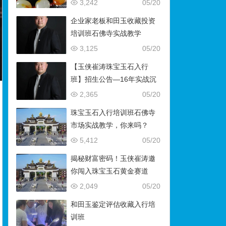
藏）
3,242
05/20
企业家老板和田玉收藏投资
培训班石佛寺实战教学
3,125
05/20
【玉侠崔涛珠宝玉石入行
班】招生公告—16年实战沉
淀，助你叩开财富与传承之
2,365
05/20
门
珠宝玉石入行培训班石佛寺
市场实战教学，你来吗？
5,412
05/20
揭秘财富密码！玉侠崔涛邀
你闯入珠宝玉石黄金赛道
2,049
05/20
和田玉鉴定评估收藏入行培
训班