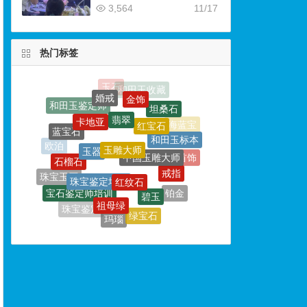
3,564
11/17
热门标签
翡翠
卡地亚
红宝石
玉雕大师
蓝宝石
玉器
和田玉标本
中国玉雕大师
石榴石
欧泊
红纹石
珠宝鉴定培训
戒指
首饰
珠宝玉石
碧玉
宝石鉴定师培训
祖母绿
铂金
珠宝鉴定学校
独山论玉
绿宝石
珠宝鉴定
玛瑙
玉器鉴定
钻戒
和田玉鉴定专家
玉侠崔涛