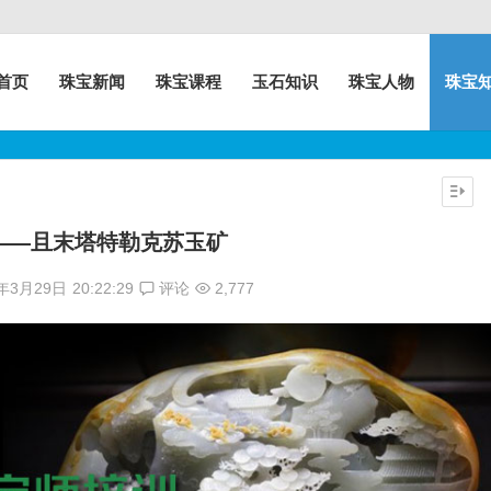
首页
珠宝新闻
珠宝课程
玉石知识
珠宝人物
珠宝
——且末塔特勒克苏玉矿
7年3月29日
20:22:29
评论
2,777