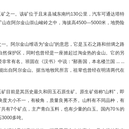
矿之一。该矿位于且末县城东南约130公里，汽车可通达塔特
山在阿尔金山崇山峻岭之中，海拔高4500—5000米，地势险
一。阿尔金山维语为“金山”的意思，它是玉石之路和丝绸之路
自然保护区，同时也曾经是一座掀起过淘金热的金山。它的另
有名。班固在《汉书》中说：“鄯善国，本名楼兰国 ... ...
可能出自阿尔金山。据当地牧民所言，祖辈也曾经在明清两代在
矿目前是其历史最久和田玉石原生矿。原生矿俗称“山料”，即
块度大小不一，有棱角，质量良莠不齐。山料有不同品种，有
共有7个矿点，主产青白玉料，也有少量的白玉。国内70％的
3000多吨。