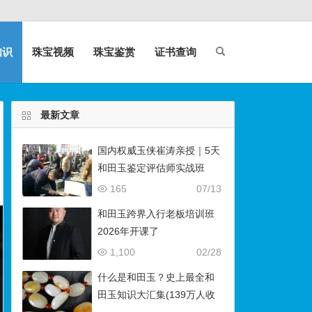
知识
珠宝视频
珠宝鉴赏
证书查询
最新文章
国内权威玉侠崔涛亲授｜5天
和田玉鉴定评估师实战班
（石佛寺9月开班）
165
07/13
和田玉跨界入行老板培训班
2026年开课了
1,100
02/28
什么是和田玉？史上最全和
田玉知识大汇集(139万人收