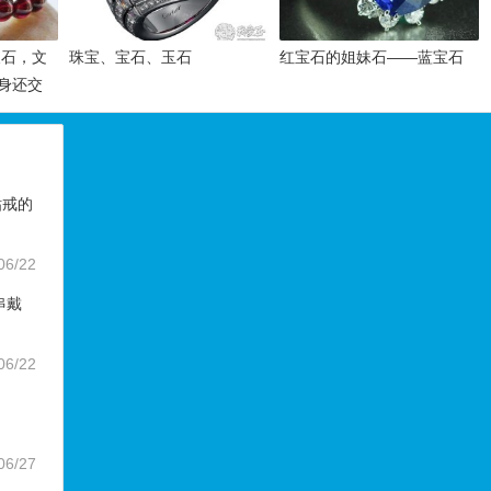
辰石，文
珠宝、宝石、玉石
红宝石的姐妹石——蓝宝石
身还交
钻戒的
06/22
串戴
06/22
06/27