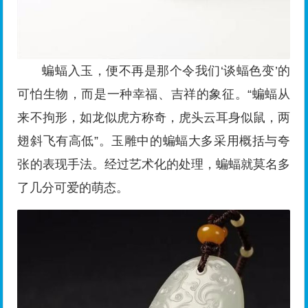
蝙蝠入玉，便不再是那个令我们‘谈蝠色变’的
可怕生物，而是一种幸福、吉祥的象征。“蝙蝠从
来不拘形，如龙似虎方称奇，虎头云耳身似鼠，两
翅斜飞有高低”。玉雕中的蝙蝠大多采用概括与夸
张的表现手法。经过艺术化的处理，蝙蝠就莫名多
了几分可爱的萌态。